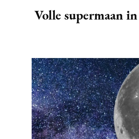
DIERENRIEM
VOLLE 
Volle supermaan in
PLANETEN &
NIEUWE
HEMELLICHAMEN
MAANF
ASTROLOGIE KALENDER
MAANT