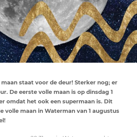
NEPTUNUS
ORAKEL
NEGENDE HUIS
PLUTO
RITUELEN
TIENDE HUIS
NIEUWE MAAN
CHIRON
SPIRIT ANIMALS
RITUELEN
ELFDE HUIS
MAAN
TAROT
VOLLE MAAN RITUE
TWAALFDE HUIS
TAROT TECHNIEKE
MERCURIUS
RETROGRADE RITU
e maan staat voor de deur! Sterker nog; er
ur. De eerste volle maan is op dinsdag 1
der omdat het ook een supermaan is. Dit
de volle maan in Waterman van 1 augustus
el!