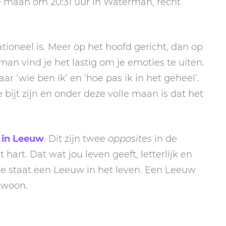
le maan om 20:31 uur in Waterman, recht
ationeel is. Meer op het hoofd gericht, dan op
an vind je het lastig om je emoties te uiten.
r ‘wie ben ik’ en ‘hoe pas ik in het geheel’.
ijt zijn en onder deze volle maan is dat het
 in Leeuw
. Dit zijn twee
opposites
in de
hart. Dat wat jou leven geeft, letterlijk en
gie staat een Leeuw in het leven. Een Leeuw
ewoon.