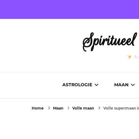
Spirituee
As
ASTROLOGIE
MAAN
Home
Maan
Volle maan
Volle supermaan i
ASTROCARTOGRAFIE
ACTUEL
GEBOORTEHOROSCOOP
MAANST