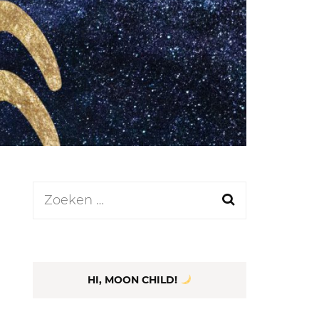
LEN
N
EEL
Zoeken
naar:
HI, MOON CHILD!