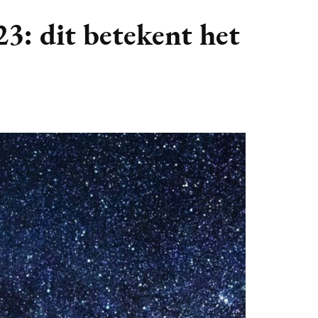
GASTBLOGGERS
3: dit betekent het
GEZOCHT!
REVIEWS
INTERVIEWS
NIEUWS
(BULLET) JOURNALLING
SAMENWERKEN
DUURZAAMHEID
CONTACT
WILDPLUKKEN