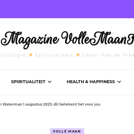
l Magazine VolleMaanK
trologie
Spiritualiteit
Leven met de ma
SPIRITUALITEIT
HEALTH & HAPPINESS
n Waterman 1 augustus 2023: dit betekent het voor jou
E MAANSTAND
CHAKRA’S
ADEMWERK
ANDEN 2026
DROMEN
AROMATHERAPIE
VOLLE MAAN
ASCENDANT