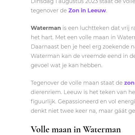
Dinsdag 1 augustus 2023 staat de vol
tegenover de
Zon in Leeuw
.
Waterman
is een luchtteken dat vrij r
het hart. Met een volle maan in Waterm
Daarnaast ben je heel erg zoekende naa
Waterman kan de vreemde eend in de b
gevoel wat je kan hebben.
Tegenover de volle maan staat de
zon
dierenriem. Leeuw is het teken van het 
figuurlijk. Gepassioneerd en vol ener
denkt niet twee keer na, maar gáát g
Volle maan in Waterman