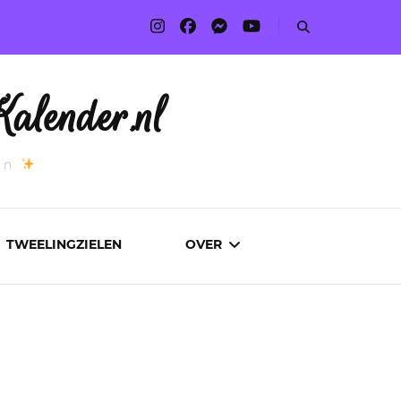
alender.nl
an
TWEELINGZIELEN
OVER
ADVERTEREN
AUTEURS