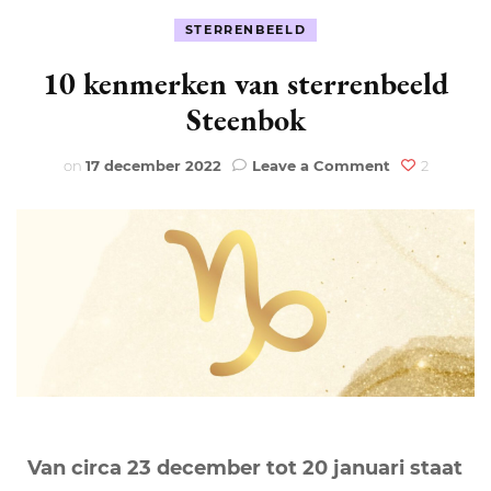
STERRENBEELD
10 kenmerken van sterrenbeeld
Steenbok
on
on
17 december 2022
Leave a Comment
2
10
kenmerken
van
sterrenbeeld
Steenbok
Van circa 23 december tot 20 januari staat