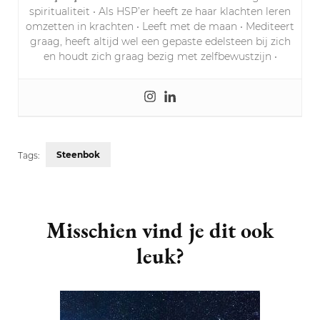
spiritualiteit • Als HSP’er heeft ze haar klachten leren
omzetten in krachten • Leeft met de maan • Mediteert
graag, heeft altijd wel een gepaste edelsteen bij zich
en houdt zich graag bezig met zelfbewustzijn •
Steenbok
Tags:
Post
Navigation
Misschien vind je dit ook
leuk?