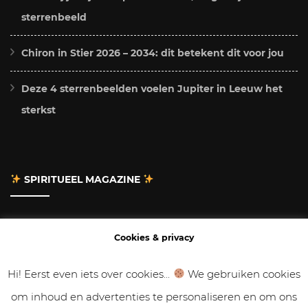
sterrenbeeld
Chiron in Stier 2026 – 2034: dit betekent dit voor jou
Deze 4 sterrenbeelden voelen Jupiter in Leeuw het
sterkst
SPIRITUEEL MAGAZINE
Adverteren
Cookies & privacy
Contact
Hi! Eerst even iets over cookies...
We gebruiken cookies
om inhoud en advertenties te personaliseren en om ons
Gastbloggen