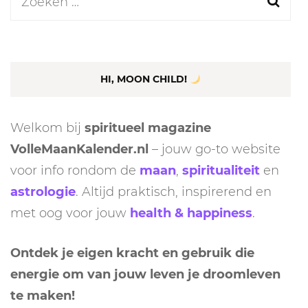
Zoeken
naar:
HI, MOON CHILD!
Welkom bij
spiritueel magazine
VolleMaanKalender.nl
– jouw go-to website
voor info rondom de
maan
,
spiritualiteit
en
astrologie
. Altijd praktisch, inspirerend en
met oog voor jouw
health & happiness
.
Ontdek je eigen kracht en gebruik die
energie om van jouw leven je droomleven
te maken!