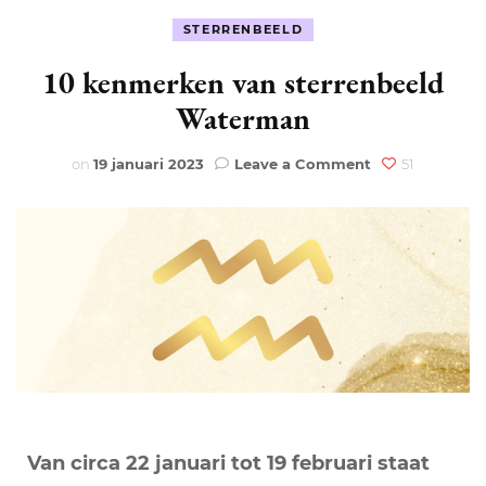
STERRENBEELD
10 kenmerken van sterrenbeeld
Waterman
on
on
19 januari 2023
Leave a Comment
51
10
kenmerken
van
sterrenbeeld
Waterman
Van circa 22 januari tot 19 februari staat