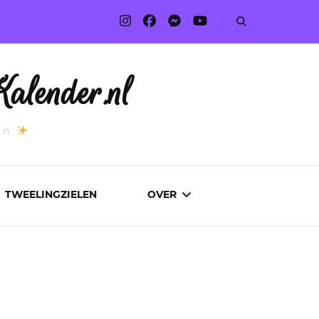
alender.nl
an
TWEELINGZIELEN
OVER
ADVERTEREN
AUTEURS