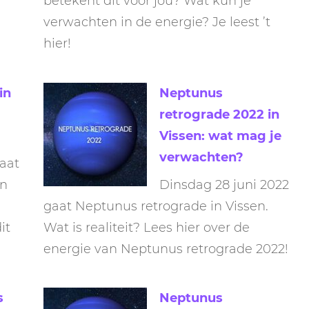
betekent dit voor jou? Wat kun je
verwachten in de energie? Je leest ’t
hier!
in
Neptunus
retrograde 2022 in
Vissen: wat mag je
verwachten?
aat
in
Dinsdag 28 juni 2022
gaat Neptunus retrograde in Vissen.
it
Wat is realiteit? Lees hier over de
energie van Neptunus retrograde 2022!
s
Neptunus