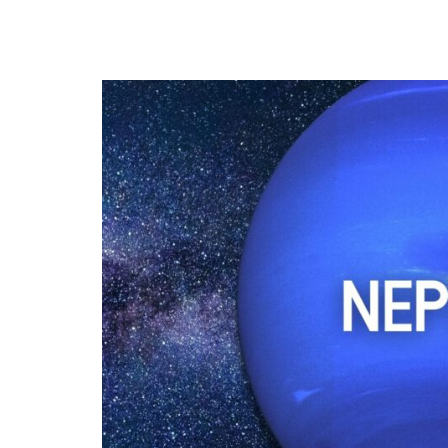
DIERENRIEM
VOLLE 
PLANETEN &
NIEUWE
HEMELLICHAMEN
MAANF
ASTROLOGIE KALENDER
MAANT