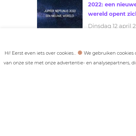
2022: een nieuw
wereld opent zic
Dinsdag 12 april 
komen Jupiter e
Neptunus samen in Vissen. Conjunc
Hi! Eerst even iets over cookies...
We gebruiken cookies o
kun je dit ook wel noemen. En dit is
van onze site met onze advertentie- en analysepartners, 
unieke samenkomst!