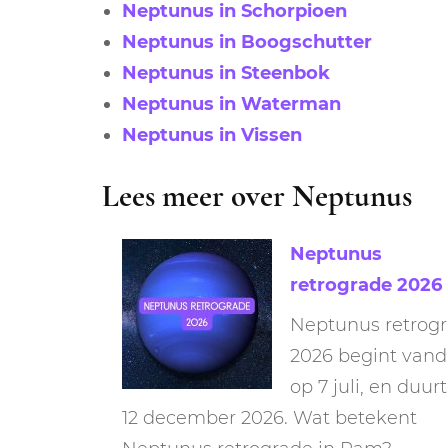
Neptunus in Schorpioen
Neptunus in Boogschutter
Neptunus in Steenbok
Neptunus in Waterman
Neptunus in Vissen
Lees meer over Neptunus
Neptunus
retrograde 2026
Neptunus retrog
2026 begint vand
op 7 juli, en duurt
12 december 2026. Wat betekent