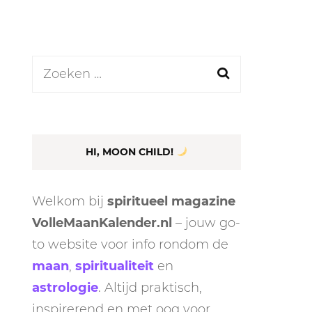
GASTBLOGGERS
GEZOCHT!
Zoeken
REVIEWS
naar:
INTERVIEWS
NIEUWS
HI, MOON CHILD!
(BULLET) JOURNALLING
SAMENWERKEN
Welkom bij
spiritueel magazine
DUURZAAMHEID
CONTACT
VolleMaanKalender.nl
– jouw go-
to website voor info rondom de
WILDPLUKKEN
maan
,
spiritualiteit
en
astrologie
. Altijd praktisch,
inspirerend en met oog voor