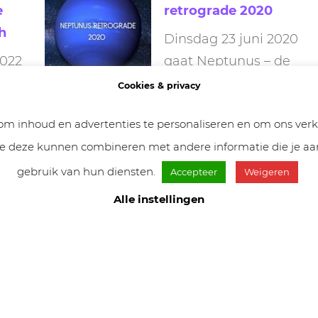
e
retrograde 2020
h
Dinsdag 23 juni 2020
2022
gaat Neptunus – de
n
planeet van je
Cookies & privacy
t,
droomwereld – retrograde. Deze
m inhoud en advertenties te personaliseren en om ons verke
 een
retrograde heeft impact op je
die deze kunnen combineren met andere informatie die je aan
verbeelding.
gebruik van hun diensten.
Accepteer
Weigeren
Alle instellingen