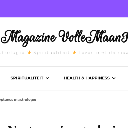
l Magazine VolleMaanK
trologie
Spiritualiteit
Leven met de ma
SPIRITUALITEIT
HEALTH & HAPPINESS
ptunus in astrologie
E MAANSTAND
CHAKRA’S
ADEMWERK
ANDEN 2026
DROMEN
AROMATHERAPIE
ASCENDANT