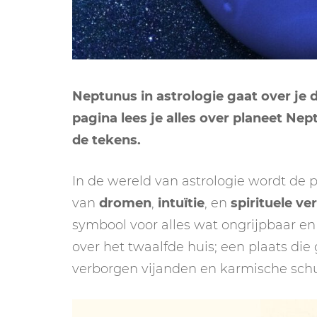
Neptunus in astrologie gaat over je
pagina lees je alles over planeet Nep
de tekens.
In de wereld van astrologie wordt de 
van
dromen
,
intuïtie
, en
spirituele ve
symbool voor alles wat ongrijpbaar en
over het twaalfde huis; een plaats di
verborgen vijanden en karmische sch