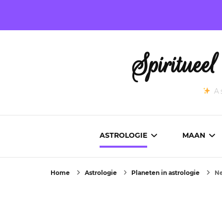
Spirituee
As
ASTROLOGIE
MAAN
Home
Astrologie
Planeten in astrologie
Ne
ASTROCARTOGRAFIE
ACTUEL
GEBOORTEHOROSCOOP
MAANST