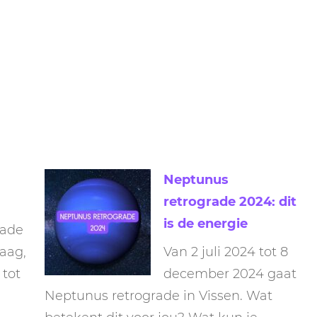
Neptunus
retrograde 2024: dit
is de energie
rade
aag,
Van 2 juli 2024 tot 8
 tot
december 2024 gaat
Neptunus retrograde in Vissen. Wat