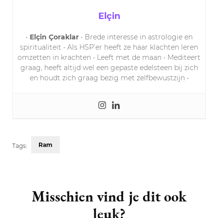
Elçin
•
Elçin Çoraklar
• Brede interesse in astrologie en
spiritualiteit • Als HSP’er heeft ze haar klachten leren
omzetten in krachten • Leeft met de maan • Mediteert
graag, heeft altijd wel een gepaste edelsteen bij zich
en houdt zich graag bezig met zelfbewustzijn •
Ram
Tags:
Post
Navigation
Misschien vind je dit ook
leuk?