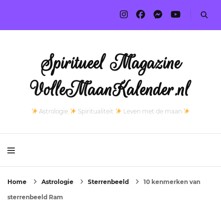
Spiritueel Magazine
VolleMaanKalender.nl
Astrologie
Spiritualiteit
Leven met de maan
Home
Astrologie
Sterrenbeeld
10 kenmerken van
sterrenbeeld Ram