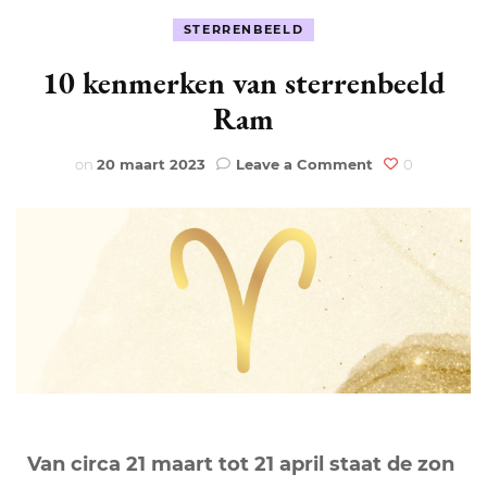
STERRENBEELD
10 kenmerken van sterrenbeeld
Ram
on
on
20 maart 2023
Leave a Comment
0
10
kenmerken
van
sterrenbeeld
Ram
Van circa 21 maart tot 21 april staat de zon