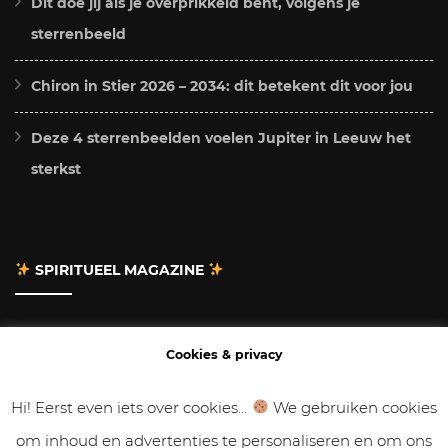
Dit doe jij als je overprikkeld bent, volgens je
sterrenbeeld
Chiron in Stier 2026 – 2034: dit betekent dit voor jou
Deze 4 sterrenbeelden voelen Jupiter in Leeuw het
sterkst
SPIRITUEEL MAGAZINE
Adverteren
Cookies & privacy
Contact
Hi! Eerst even iets over cookies...
We gebruiken cookies
om inhoud en advertenties te personaliseren en om ons
Gastbloggen