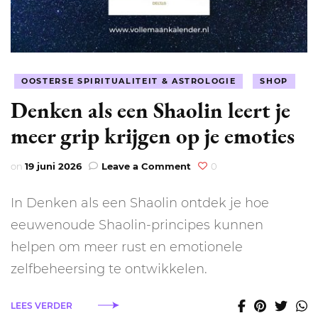
OOSTERSE SPIRITUALITEIT & ASTROLOGIE
SHOP
Denken als een Shaolin leert je
meer grip krijgen op je emoties
on
on
19 juni 2026
Leave a Comment
0
Denken
als
In Denken als een Shaolin ontdek je hoe
een
Shaolin
eeuwenoude Shaolin-principes kunnen
leert
helpen om meer rust en emotionele
je
meer
zelfbeheersing te ontwikkelen.
grip
krijgen
LEES VERDER
op