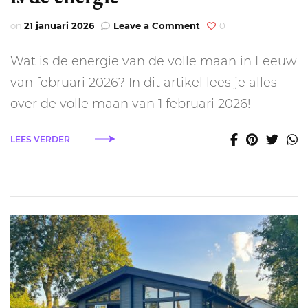
on
on
21 januari 2026
Leave a Comment
0
Volle
maan
Wat is de energie van de volle maan in Leeuw
in
Leeuw
van februari 2026? In dit artikel lees je alles
2026:
over de volle maan van 1 februari 2026!
dit
is
de
LEES VERDER
energie