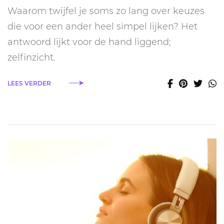
je
Waarom twijfel je soms zo lang over keuzes
steeds
vastloopt
die voor een ander heel simpel lijken? Het
in
antwoord lijkt voor de hand liggend;
keuzes
(en
zelfinzicht.
wat
zelfinzicht
LEES VERDER
daarmee
te
maken
heeft)