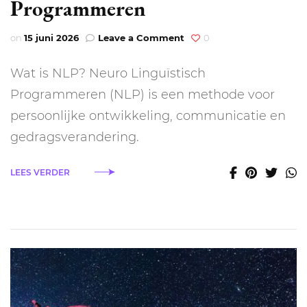
Programmeren
on
on
15 juni 2026
Leave a Comment
0
Wat
is
Wat is NLP? Neuro Linguïstisch
NLP?
Alles
Programmeren (NLP) is een methode voor
wat
persoonlijke ontwikkeling, communicatie en
je
moet
gedragsverandering.
weten
over
LEES VERDER
Neuro
Linguïstisch
Programmeren