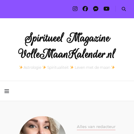
Spiritueel Magazine
VolleMaanKalender.nl
Astrologie
Spiritualiteit
Leven met de maan
Alles van redacteur