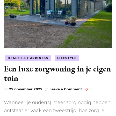
HEALTH & HAPPINESS
LIFESTYLE
Een luxe zorgwoning in je eigen
tuin
on
on
25 november 2025
Leave a Comment
0
Een
luxe
Wanneer je ouder(s) meer zorg nodig hebben,
zorgwoning
in
ontstaat er vaak een tweestrijd: hoe zorg je
je