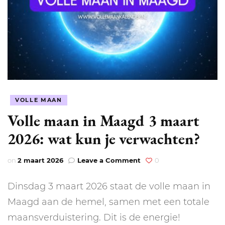
VOLLE MAAN
Volle maan in Maagd 3 maart
2026: wat kun je verwachten?
on
on
2 maart 2026
Leave a Comment
0
Volle
maan
Dinsdag 3 maart 2026 staat de volle maan in
in
Maagd
Maagd aan de hemel, samen met een totale
3
maansverduistering. Dit is de energie!
maart