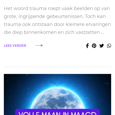
is
Het woord trauma roept vaak beelden op van
trauma
eigenlijk
grote, ingrijpende gebeurtenissen. Toch kan
(en
trauma ook ontstaan door kleinere ervaringen
waarom
bijna
die diep binnenkomen en zich vastzetten …
iedereen
het
LEES VERDER
heeft)