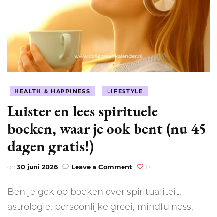
HEALTH & HAPPINESS
LIFESTYLE
Luister en lees spirituele
boeken, waar je ook bent (nu 45
dagen gratis!)
on
on
30 juni 2026
Leave a Comment
0
Luister
en
Ben je gek op boeken over spiritualiteit,
lees
spirituele
astrologie, persoonlijke groei, mindfulness,
boeken,