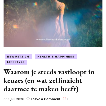
BEWUSTZIJN
HEALTH & HAPPINESS
LIFESTYLE
Waarom je steeds vastloopt in
keuzes (en wat zelfinzicht
daarmee te maken heeft)
on
on
1 juli 2026
Leave a Comment
0
Waarom