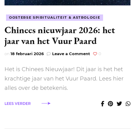
OOSTERSE SPIRITUALITEIT & ASTROLOGIE
Chinees nieuwjaar 2026: het
jaar van het Vuur Paard
on
on
18 februari 2026
Leave a Comment
0
Chinees
nieuwjaar
Het is Chinees Nieuwjaar! Dit jaar is het het
2026:
het
krachtige jaar van het Vuur Paard. Lees hier
jaar
alles over de betekenis.
van
het
Vuur
LEES VERDER
Paard