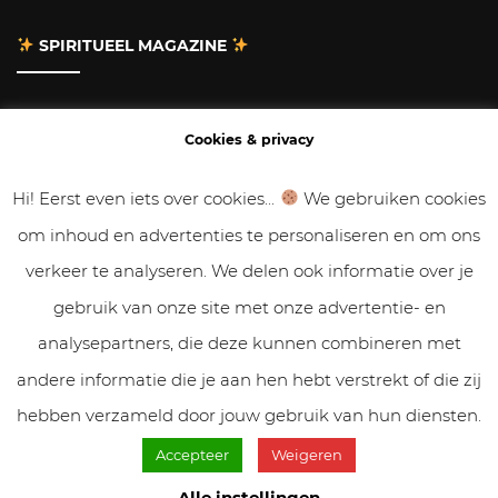
SPIRITUEEL MAGAZINE
Adverteren
Cookies & privacy
Contact
Hi! Eerst even iets over cookies...
We gebruiken cookies
om inhoud en advertenties te personaliseren en om ons
Gastbloggen
verkeer te analyseren. We delen ook informatie over je
Samenwerken
gebruik van onze site met onze advertentie- en
analysepartners, die deze kunnen combineren met
Cookies & Privacy
andere informatie die je aan hen hebt verstrekt of die zij
hebben verzameld door jouw gebruik van hun diensten.
Accepteer
Weigeren
© VolleMaanKalender.nl 2019 - 2025 // NadiZoetebier.nl //
Cookiebeleid & privacy
Alle instellingen