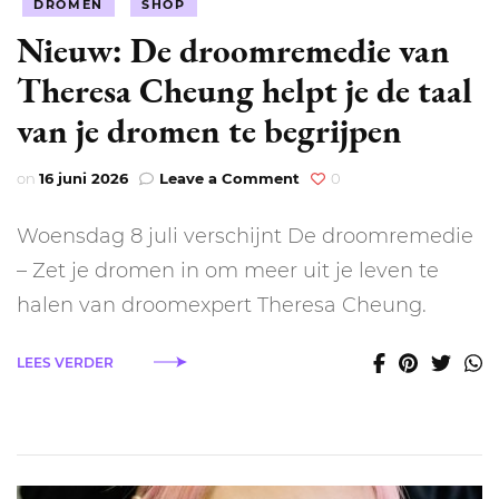
DROMEN
SHOP
Nieuw: De droomremedie van
Theresa Cheung helpt je de taal
van je dromen te begrijpen
on
on
16 juni 2026
Leave a Comment
0
Nieuw:
De
Woensdag 8 juli verschijnt De droomremedie
droomremedie
van
– Zet je dromen in om meer uit je leven te
Theresa
halen van droomexpert Theresa Cheung.
Cheung
helpt
je
LEES VERDER
de
taal
van
je
dromen
te