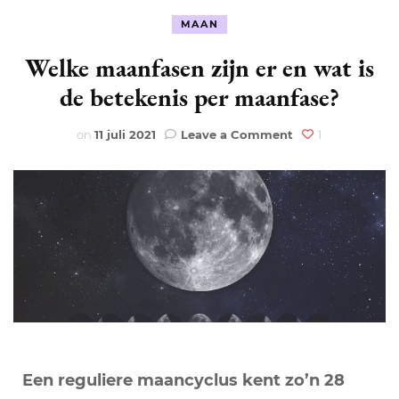
MAAN
Welke maanfasen zijn er en wat is
de betekenis per maanfase?
on
on
11 juli 2021
Leave a Comment
1
Welke
maanfasen
zijn
er
en
wat
is
de
betekenis
per
maanfase?
Een reguliere maancyclus kent zo’n 28