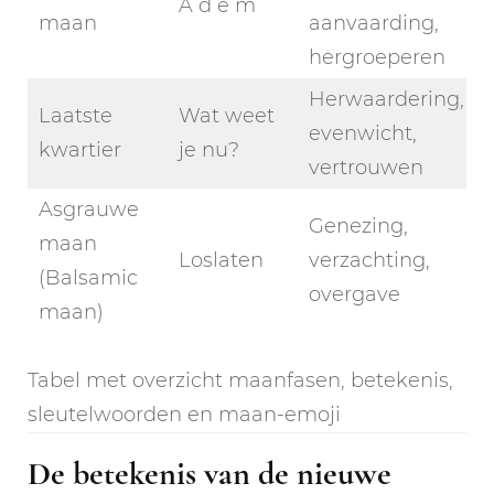
A d e m
maan
aanvaarding,
hergroeperen
Herwaardering,
Laatste
Wat weet
evenwicht,
kwartier
je nu?
vertrouwen
Asgrauwe
Genezing,
maan
Loslaten
verzachting,
(Balsamic
overgave
maan)
Tabel met overzicht maanfasen, betekenis,
sleutelwoorden en maan-emoji
De betekenis van de nieuwe