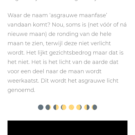
Waar de naam ‘asgrauwe maanfase’
vandaan komt? Nou, soms is (net vóór of ná
nieuwe maan) de ronding van de hele
maan te zien, terwijl deze niet verlicht
wordt. Het lijkt gezichtsbedrog maar dat is
het niet. Het is het licht van de aarde dat
voor een deel naar de maan wordt
weerkaatst. Dit wordt het asgrauwe licht
genoemd.