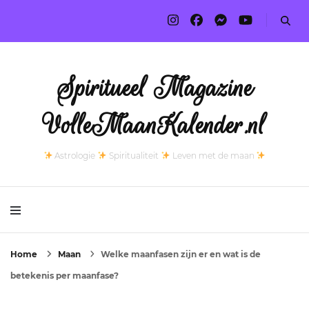
Spiritueel Magazine
VolleMaanKalender.nl
Astrologie
Spiritualiteit
Leven met de maan
Home
Maan
Welke maanfasen zijn er en wat is de
betekenis per maanfase?