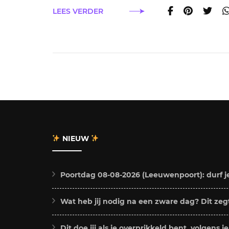
LEES VERDER
NIEUW
Poortdag 08-08-2026 (Leeuwenpoort): durf j
Wat heb jij nodig na een zware dag? Dit zegt
Dit doe jij als je overprikkeld bent, volgens j