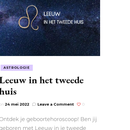
LEN
N
ASTROLOGIE
Leeuw in het tweede
EEL
huis
on
on
24 mei 2022
Leave a Comment
0
Leeuw
in
Ontdek je geboortehoroscoop! Ben jij
het
tweede
geboren met Leeuw in je tweede