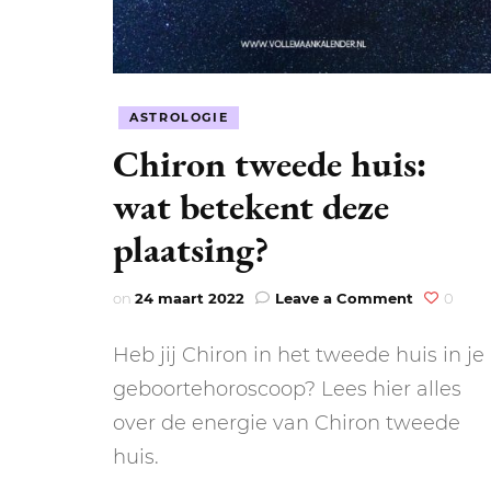
ASTROLOGIE
Chiron tweede huis:
wat betekent deze
plaatsing?
on
on
24 maart 2022
Leave a Comment
0
Chiron
tweede
Heb jij Chiron in het tweede huis in je
huis:
wat
geboortehoroscoop? Lees hier alles
betekent
over de energie van Chiron tweede
deze
plaatsing?
huis.