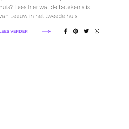
huis
huis? Lees hier wat de betekenis is
van Leeuw in het tweede huis.
LEES VERDER