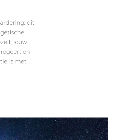
GASTBLOGGERS
GEZOCHT!
ardering: dit
rgetische
REVIEWS
zelf, jouw
INTERVIEWS
 regeert en
tie is met
NIEUWS
(BULLET) JOURNALLING
SAMENWERKEN
DUURZAAMHEID
CONTACT
WILDPLUKKEN