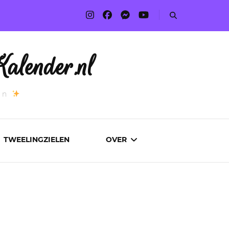
alender.nl
an
TWEELINGZIELEN
OVER
ADVERTEREN
AUTEURS