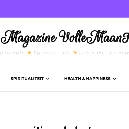
l Magazine VolleMaanK
trologie
Spiritualiteit
Leven met de ma
SPIRITUALITEIT
HEALTH & HAPPINESS
E MAANSTAND
CHAKRA’S
ADEMWERK
ANDEN 2026
DROMEN
AROMATHERAPIE
ASCENDANT