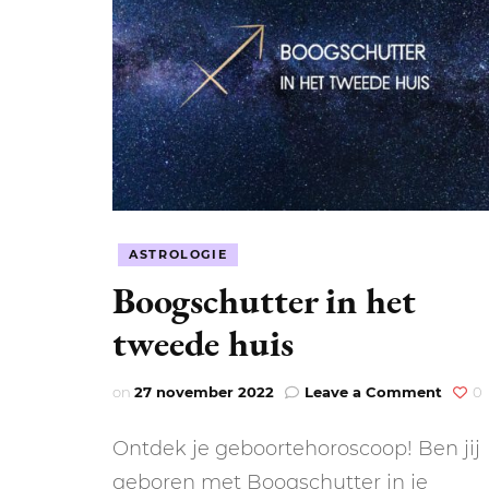
ASTROLOGIE
Boogschutter in het
tweede huis
on
on
27 november 2022
Leave a Comment
0
Boogs
in
Ontdek je geboortehoroscoop! Ben jij
het
tweed
geboren met Boogschutter in je