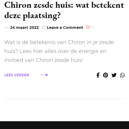
Chiron zesde huis: wat betekent
deze plaatsing?
on
on
24 maart 2022
Leave a Comment
0
Chiron
zesde
Wat is de betekenis van Chiron in je zesde
huis:
wat
huis? Lees hier alles over de energie en
betekent
invloed van Chiron zesde huis!
deze
plaatsing?
LEES VERDER