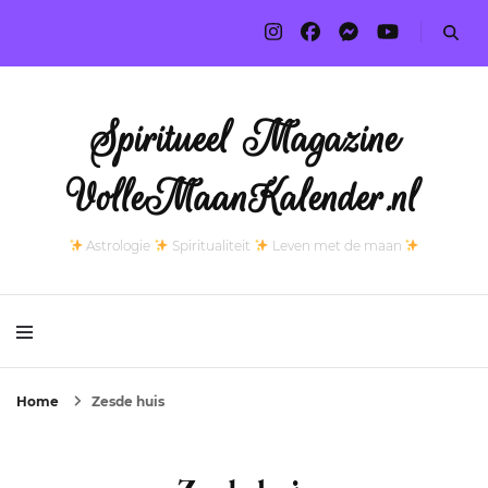
Spiritueel Magazine
VolleMaanKalender.nl
Astrologie
Spiritualiteit
Leven met de maan
Home
Zesde huis