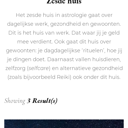
Zesde huis
Het zesde huis in astrologie gaat over
dagelijkse werk, gezondheid en gewoonten.
Dit is het huis van werk. Dat waar jij je geld
mee verdient. Ook gaat dit huis over
gewoonten: je dagdagelijkse ‘rituelen’, hoe jij
je dingen doet. Daarnaast vallen huisdieren,
zelfzorg (
selfcare
) en alternatieve gezondheid
(zoals bijvoorbeeld Reiki) ook onder dit huis.
3 Result(s)
Showing