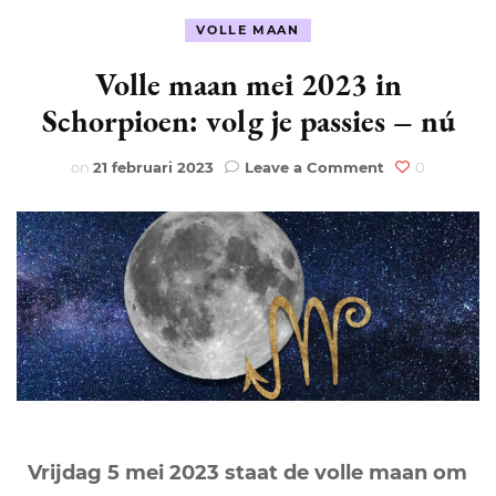
VOLLE MAAN
Volle maan mei 2023 in
Schorpioen: volg je passies – nú
on
on
21 februari 2023
Leave a Comment
0
Volle
maan
mei
2023
in
Schorpioen:
volg
je
passies
–
nú
Vrijdag 5 mei 2023 staat de volle maan om