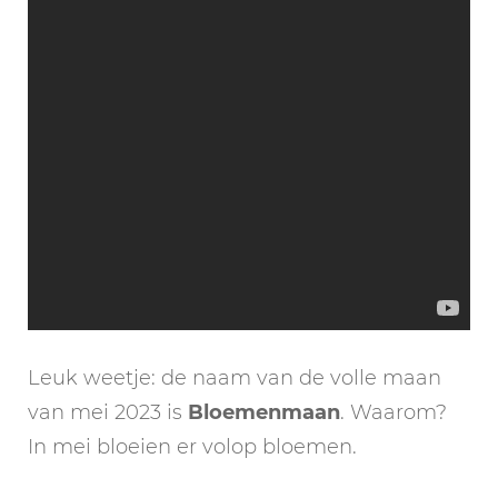
Leuk weetje: de naam van de volle maan
van mei 2023 is
Bloemenmaan
. Waarom?
In mei bloeien er volop bloemen.