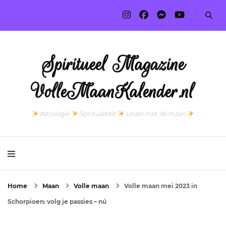
Spiritueel Magazine
VolleMaanKalender.nl
Astrologie
Spiritualiteit
Leven met de maan
Home
Maan
Volle maan
Volle maan mei 2023 in
Schorpioen: volg je passies – nú