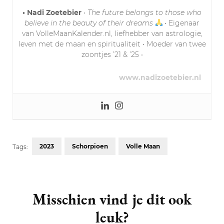
• Nadi Zoetebier
•
The future belongs to those who
believe in the beauty of their dreams
• Eigenaar
van VolleMaanKalender.nl, liefhebber van astrologie,
leven met de maan en spiritualiteit • Moeder van twee
zoontjes ’21 & ’25 •
www.nadizoetebier.nl
2023
Schorpioen
Volle Maan
Tags:
Post
Navigation
Misschien vind je dit ook
leuk?