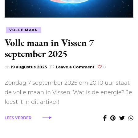
VOLLE MAAN
Volle maan in Vissen 7
september 2025
on
on
19 augustus 2025
Leave a Comment
0
Volle
maan
Zondag 7 september 2025 om 20:10 uur staat
in
Vissen
de volle maan in Vissen. Wat is de energie? Je
7
leest ’t in dit artikel!
september
2025
LEES VERDER