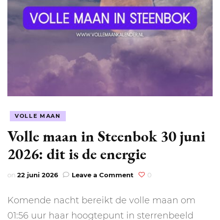
VOLLE MAAN
Volle maan in Steenbok 30 juni
2026: dit is de energie
on
on
22 juni 2026
Leave a Comment
0
Volle
maan
Komende nacht bereikt de volle maan om
in
Steenbok
01:56 uur haar hoogtepunt in sterrenbeeld