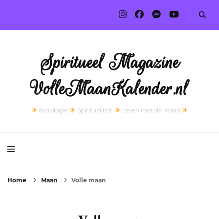
Spiritueel Magazine
VolleMaanKalender.nl
Astrologie
Spiritualiteit
Leven met de maan
Home
Maan
Volle maan