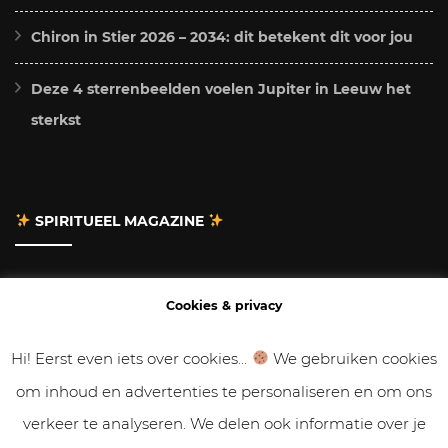
Chiron in Stier 2026 – 2034: dit betekent dit voor jou
Deze 4 sterrenbeelden voelen Jupiter in Leeuw het
sterkst
SPIRITUEEL MAGAZINE
Adverteren
Cookies & privacy
Contact
Hi! Eerst even iets over cookies...
We gebruiken cookies
om inhoud en advertenties te personaliseren en om ons
Gastbloggen
verkeer te analyseren. We delen ook informatie over je
Samenwerken