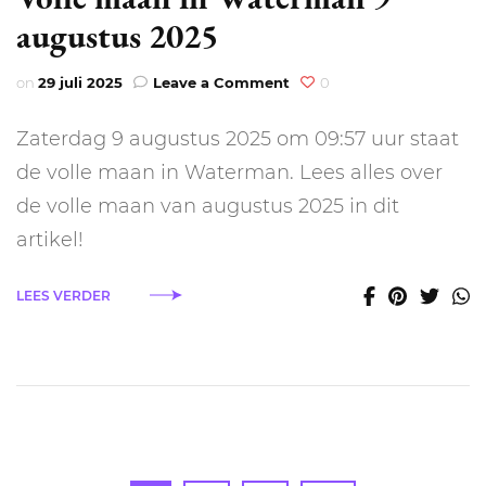
augustus 2025
on
on
29 juli 2025
Leave a Comment
0
Volle
maan
Zaterdag 9 augustus 2025 om 09:57 uur staat
in
Waterman
de volle maan in Waterman. Lees alles over
9
de volle maan van augustus 2025 in dit
augustus
2025
artikel!
LEES VERDER