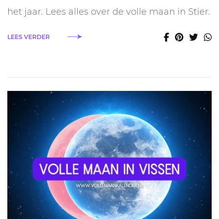
5
het jaar. Lees alles over de volle maan in Stier.
november
2025:
grootste
LEES VERDER
supermaan
van
het
jaar