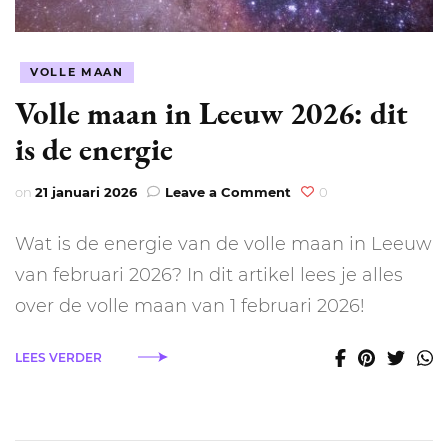
VOLLE MAAN
Volle maan in Leeuw 2026: dit
is de energie
on
on
21 januari 2026
Leave a Comment
0
Volle
maan
Wat is de energie van de volle maan in Leeuw
in
Leeuw
van februari 2026? In dit artikel lees je alles
2026:
over de volle maan van 1 februari 2026!
dit
is
de
LEES VERDER
energie