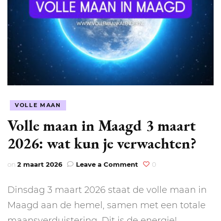
VOLLE MAAN
Volle maan in Maagd 3 maart
2026: wat kun je verwachten?
on
on
2 maart 2026
Leave a Comment
0
Volle
maan
Dinsdag 3 maart 2026 staat de volle maan in
in
Maagd
Maagd aan de hemel, samen met een totale
3
maansverduistering. Dit is de energie!