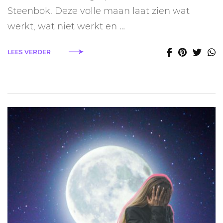
30
Steenbok. Deze volle maan laat zien wat
juni
2026:
werkt, wat niet werkt en …
dit
is
LEES VERDER
de
energie