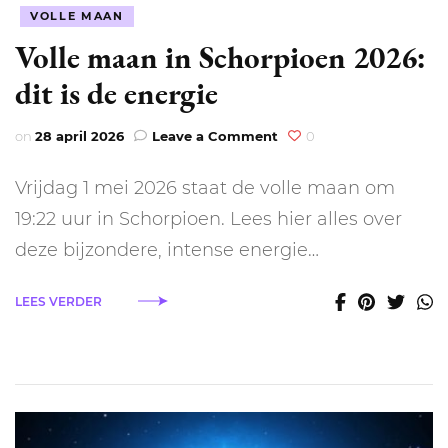
VOLLE MAAN
Volle maan in Schorpioen 2026:
dit is de energie
on
on
28 april 2026
Leave a Comment
0
Volle
maan
Vrijdag 1 mei 2026 staat de volle maan om
in
Schorpioen
19:22 uur in Schorpioen. Lees hier alles over
2026:
deze bijzondere, intense energie…
dit
is
de
LEES VERDER
energie