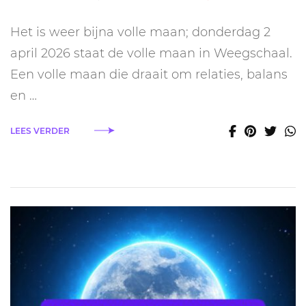
Volle
maan
Het is weer bijna volle maan; donderdag 2
in
Weegschaal
april 2026 staat de volle maan in Weegschaal.
2
Een volle maan die draait om relaties, balans
april
2026:
en …
dit
is
LEES VERDER
de
energie