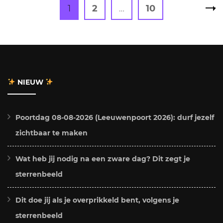
Berichten
Page
Page
Page
1
2
…
10
paginering
NIEUW
Poortdag 08-08-2026 (Leeuwenpoort 2026): durf jezelf
zichtbaar te maken
Wat heb jij nodig na een zware dag? Dit zegt je
sterrenbeeld
Dit doe jij als je overprikkeld bent, volgens je
sterrenbeeld