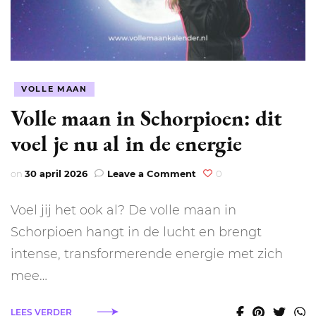
VOLLE MAAN
Volle maan in Schorpioen: dit
voel je nu al in de energie
on
on
30 april 2026
Leave a Comment
0
Volle
maan
Voel jij het ook al? De volle maan in
in
Schorpioen:
Schorpioen hangt in de lucht en brengt
dit
intense, transformerende energie met zich
voel
je
mee…
nu
al
LEES VERDER
in