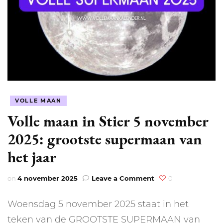
VOLLE MAAN
Volle maan in Stier 5 november
2025: grootste supermaan van
het jaar
on
on
4 november 2025
Leave a Comment
0
Volle
maan
Woensdag 5 november 2025 staat in het
in
Stier
teken van de GROOTSTE SUPERMAAN van