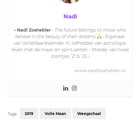
Nadi
• Nadi Zoetebier
•
The future belongs to those who
believe in the beauty of their dreams
• Eigenaar
van VolleMaanKalender.nl, liefhebber van astrologie,
leven met de maan en spiritualiteit • Moeder van twee
zoontjes ’21 & ’25 •
www.nadizoetebier.nl
2019
Volle Maan
Weegschaal
Tags:
Post