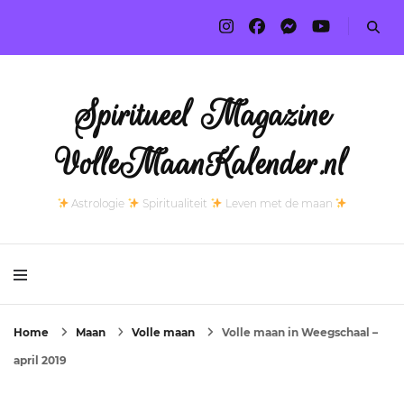
Spiritueel Magazine
VolleMaanKalender.nl
Astrologie
Spiritualiteit
Leven met de maan
Home
Maan
Volle maan
Volle maan in Weegschaal –
april 2019