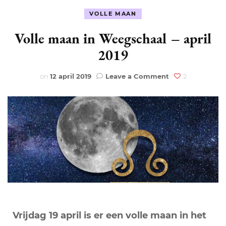
VOLLE MAAN
Volle maan in Weegschaal – april
2019
on
on
12 april 2019
Leave a Comment
2
Volle
maan
in
Weegschaal
–
april
2019
Vrijdag 19 april is er een volle maan in het