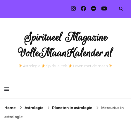
Spiritueel Magazine
VolleMaanKalender.nl
Astrologie
Spiritualiteit
Leven met de maan
Home
Astrologie
Planeten in astrologie
Mercurius in
astrologie