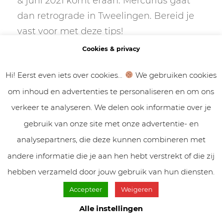
& juni 2021 komt eraan. Mercurius gaat
dan retrograde in Tweelingen. Bereid je
vast voor met deze tips!
Cookies & privacy
Mercurius retrograde
Hi! Eerst even iets over cookies...
We gebruiken cookies
februari 2021 in
om inhoud en advertenties te personaliseren en om ons
Waterman
verkeer te analyseren. We delen ook informatie over je
Mercurius retrograde is
gebruik van onze site met onze advertentie- en
van zaterdag 30 januari 2021 tot en met
analysepartners, die deze kunnen combineren met
zondag 21 februari 2021. Het is de eerste
andere informatie die je aan hen hebt verstrekt of die zij
Mercurius retrograde van 2021. Dit is de
hebben verzameld door jouw gebruik van hun diensten.
energie!
Accepteer
Weigeren
Alle instellingen
Mercurius in