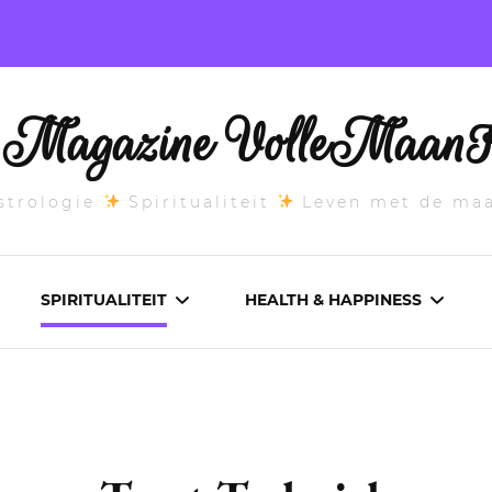
l Magazine VolleMaanK
trologie
Spiritualiteit
Leven met de ma
SPIRITUALITEIT
HEALTH & HAPPINESS
E MAANSTAND
CHAKRA’S
ADEMWERK
ANDEN 2026
DROMEN
AROMATHERAPIE
ASCENDANT