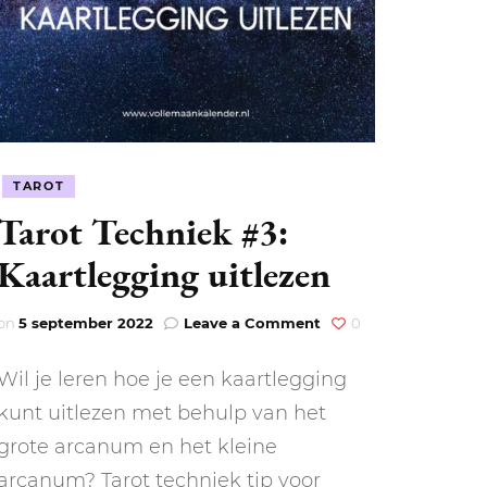
TAROT
LEN
Tarot Techniek #3:
N
Kaartlegging uitlezen
EEL
on
on
5 september 2022
Leave a Comment
0
Tarot
Techniek
Wil je leren hoe je een kaartlegging
#3:
Kaartlegging
kunt uitlezen met behulp van het
uitlezen
grote arcanum en het kleine
arcanum? Tarot techniek tip voor