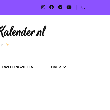
alender.nl
an
TWEELINGZIELEN
OVER
ADVERTEREN
AUTEURS