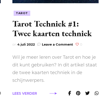
TAROT
Tarot Techniek #1:
Twee kaarten techniek
on
on
4 juli 2022
Leave a Comment
0
Tarot
Techniek
Wil je meer leren over Tarot en hoe je
#1:
Twee
dit kunt gebruiken? In dit artikel staat
kaarten
de twee kaarten techniek in de
techniek
schijnwerpers.
LEES VERDER