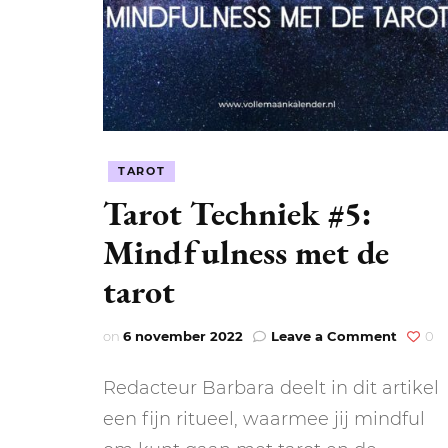
TAROT
Tarot Techniek #5:
Mindfulness met de
tarot
on
on
6 november 2022
Leave a Comment
0
Tarot
Techni
Redacteur Barbara deelt in dit artikel
#5:
Mindfu
een fijn ritueel, waarmee jij mindful
met