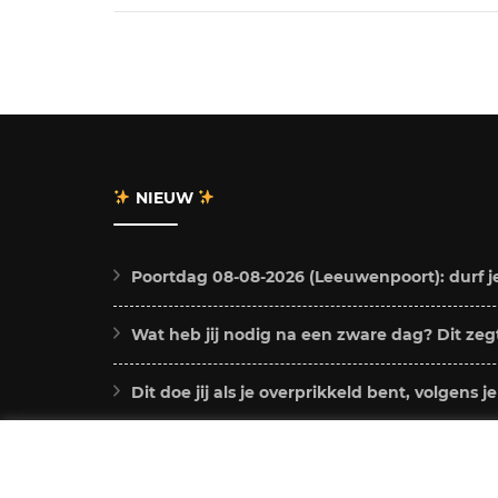
NIEUW
Poortdag 08-08-2026 (Leeuwenpoort): durf j
Wat heb jij nodig na een zware dag? Dit zegt
Dit doe jij als je overprikkeld bent, volgens j
Chiron in Stier 2026 – 2034: dit betekent dit 