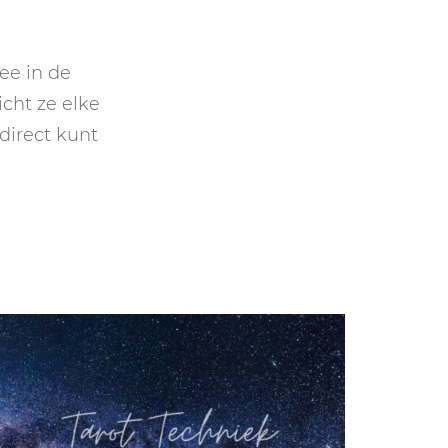
GASTBLOGGERS
GEZOCHT!
ee in de
icht ze elke
REVIEWS
 direct kunt
INTERVIEWS
NIEUWS
(BULLET) JOURNALLING
SAMENWERKEN
DUURZAAMHEID
CONTACT
WILDPLUKKEN