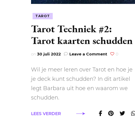
TAROT
Tarot Techniek #2:
Tarot kaarten schudden
on
on
30 juli 2022
Leave a Comment
0
Tarot
Techniek
Wil je meer leren over Tarot en hoe je
#2:
Tarot
je deck kunt schudden? In dit artikel
kaarten
legt Barbara uit hoe en waarom we
schudden
schudden.
LEES VERDER