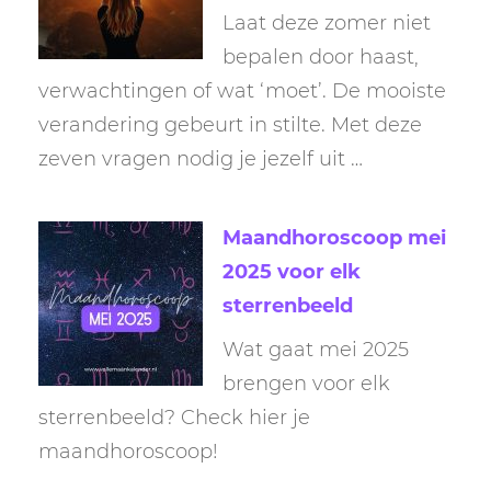
Laat deze zomer niet
bepalen door haast,
verwachtingen of wat ‘moet’. De mooiste
verandering gebeurt in stilte. Met deze
zeven vragen nodig je jezelf uit …
Maandhoroscoop mei
2025 voor elk
sterrenbeeld
Wat gaat mei 2025
brengen voor elk
sterrenbeeld? Check hier je
maandhoroscoop!