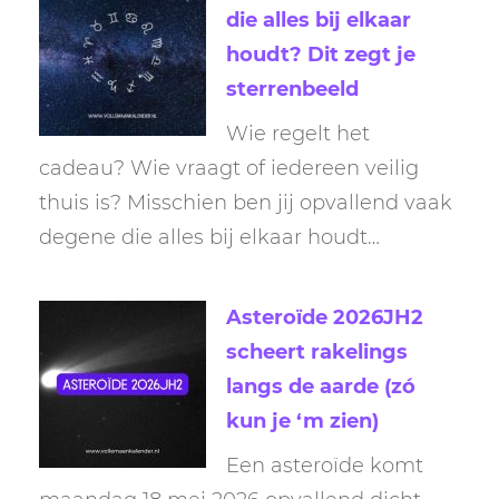
die alles bij elkaar
houdt? Dit zegt je
sterrenbeeld
Wie regelt het
cadeau? Wie vraagt of iedereen veilig
thuis is? Misschien ben jij opvallend vaak
degene die alles bij elkaar houdt…
Asteroïde 2026JH2
scheert rakelings
langs de aarde (zó
kun je ‘m zien)
Een asteroïde komt