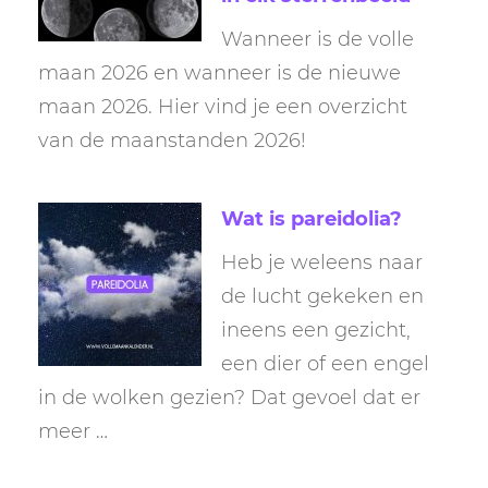
Wanneer is de volle
maan 2026 en wanneer is de nieuwe
maan 2026. Hier vind je een overzicht
van de maanstanden 2026!
Wat is pareidolia?
Heb je weleens naar
de lucht gekeken en
ineens een gezicht,
een dier of een engel
in de wolken gezien? Dat gevoel dat er
meer …