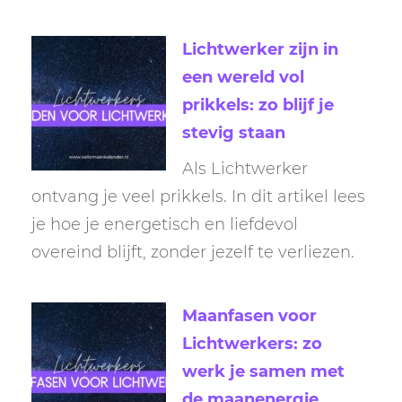
Lichtwerker zijn in
een wereld vol
prikkels: zo blijf je
stevig staan
Als Lichtwerker
ontvang je veel prikkels. In dit artikel lees
je hoe je energetisch en liefdevol
overeind blijft, zonder jezelf te verliezen.
Maanfasen voor
Lichtwerkers: zo
werk je samen met
de maanenergie