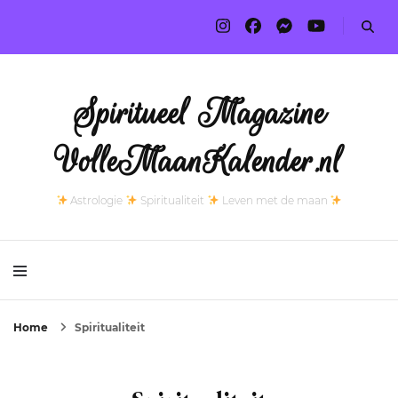
Spiritueel Magazine
VolleMaanKalender.nl
Astrologie
Spiritualiteit
Leven met de maan
Home
Spiritualiteit