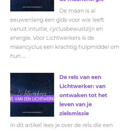
De maan is al
eeuwenlang een gids voor wie leeft
vanuit intuïtie, cyclusbewustzijn en
energie. Voor Lichtwerkers is de
maancyclus een krachtig hulpmiddel om
hun …
De reis van een
Lichtwerker: van
ontwaken tot het
leven van je
zielsmissie
In dit artikel lees je over de reis die een