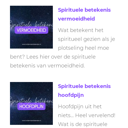
Spirituele betekenis
vermoeidheid
Wat betekent het
spiritueel gezien als je
plotseling heel moe
bent? Lees hier over de spirituele
betekenis van vermoeidheid.
Spirituele betekenis
hoofdpijn
Hoofdpijn uit het
niets… Heel vervelend!
Wat is de spirituele