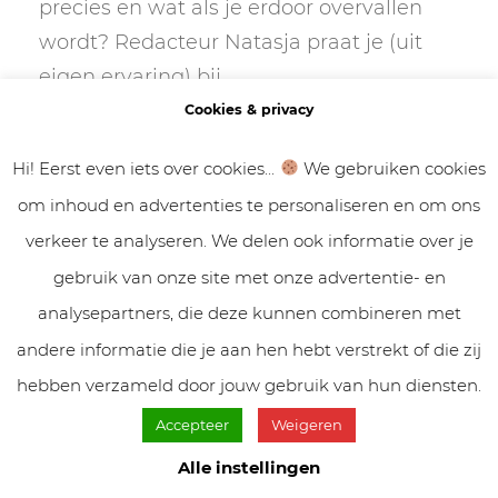
precies en wat als je erdoor overvallen
wordt? Redacteur Natasja praat je (uit
eigen ervaring) bij.
Cookies & privacy
Neptunus in Ram
Hi! Eerst even iets over cookies...
We gebruiken cookies
2025
om inhoud en advertenties te personaliseren en om ons
Zondag 30 maart
verkeer te analyseren. We delen ook informatie over je
verschuift Neptunus,
gebruik van onze site met onze advertentie- en
de planeet van
analysepartners, die deze kunnen combineren met
dromen, illusies en spiritualiteit in het
andere informatie die je aan hen hebt verstrekt of die zij
vurige en daadkrachtige Ram.
hebben verzameld door jouw gebruik van hun diensten.
Accepteer
Weigeren
Ram-seizoen 2025: dit
Alle instellingen
kun je verwachten