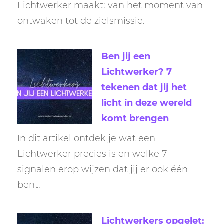
Lichtwerker maakt: van het moment van
ontwaken tot de zielsmissie.
Ben jij een
Lichtwerker? 7
tekenen dat jij het
licht in deze wereld
komt brengen
In dit artikel ontdek je wat een
Lichtwerker precies is en welke 7
signalen erop wijzen dat jij er ook één
bent.
Lichtwerkers opgelet: