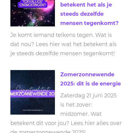
betekent het als je
steeds dezelfde
mensen tegenkomt?
Je komt iemand telkens tegen. Wat is
dat nou? Lees hier wat het betekent als
je steeds dezelfde mensen tegenkomt!
Zomerzonnewende
2025: dit is de energie
Zaterdag 21 juni 2025
is het zover:
midzomer. Wat
betekent dit voor jou? Lees hier alles over
de zomerzonnewende 2025!