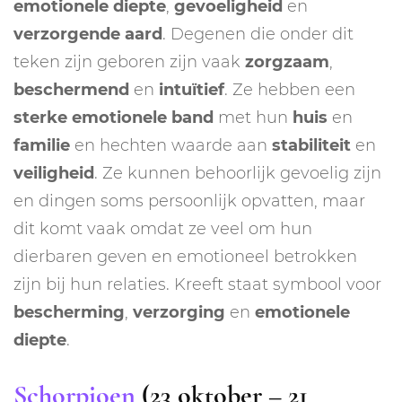
emotionele
diepte
,
gevoeligheid
en
verzorgende
aard
. Degenen die onder dit
teken zijn geboren zijn vaak
zorgzaam
,
beschermend
en
intuïtief
. Ze hebben een
sterke
emotionele
band
met hun
huis
en
familie
en hechten waarde aan
stabiliteit
en
veiligheid
. Ze kunnen behoorlijk gevoelig zijn
en dingen soms persoonlijk opvatten, maar
dit komt vaak omdat ze veel om hun
dierbaren geven en emotioneel betrokken
zijn bij hun relaties. Kreeft staat symbool voor
bescherming
,
verzorging
en
emotionele
diepte
.
Schorpioen
(23 oktober – 21