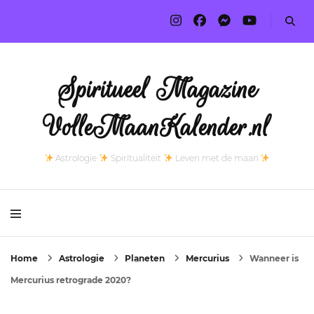
Spiritueel Magazine
VolleMaanKalender.nl
Astrologie
Spiritualiteit
Leven met de maan
Home
Astrologie
Planeten
Mercurius
Wanneer is
Mercurius retrograde 2020?