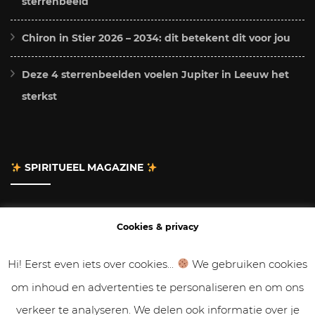
sterrenbeeld
Chiron in Stier 2026 – 2034: dit betekent dit voor jou
Deze 4 sterrenbeelden voelen Jupiter in Leeuw het
sterkst
SPIRITUEEL MAGAZINE
Adverteren
Cookies & privacy
Contact
Hi! Eerst even iets over cookies...
We gebruiken cookies
om inhoud en advertenties te personaliseren en om ons
Gastbloggen
verkeer te analyseren. We delen ook informatie over je