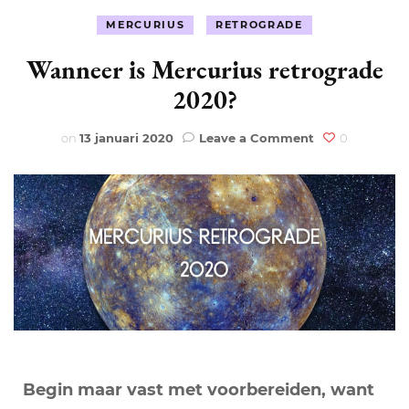
MERCURIUS
RETROGRADE
Wanneer is Mercurius retrograde
2020?
on
on
13 januari 2020
Leave a Comment
0
Wanneer
is
Mercurius
retrograde
2020?
Begin maar vast met voorbereiden, want