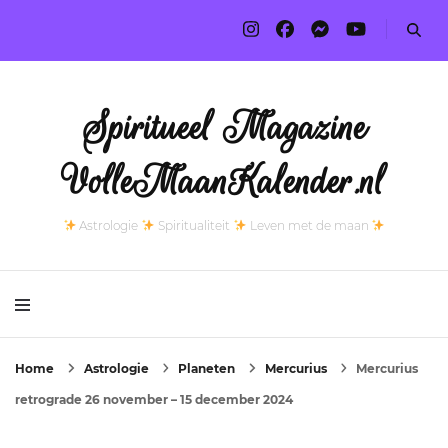
Spiritueel Magazine
VolleMaanKalender.nl
Astrologie
Spiritualiteit
Leven met de maan
Home
Astrologie
Planeten
Mercurius
Mercurius
retrograde 26 november – 15 december 2024