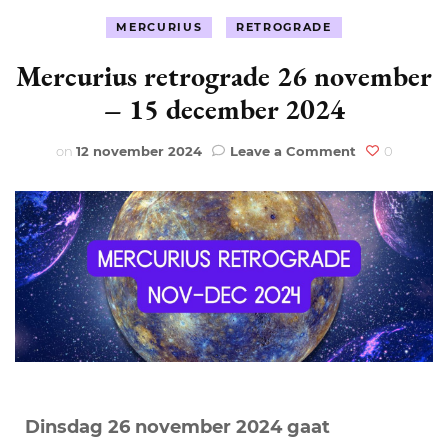
MERCURIUS
RETROGRADE
Mercurius retrograde 26 november
– 15 december 2024
on
on
12 november 2024
Leave a Comment
0
Mercurius
retrograde
26
november
–
15
december
2024
Dinsdag 26 november 2024 gaat