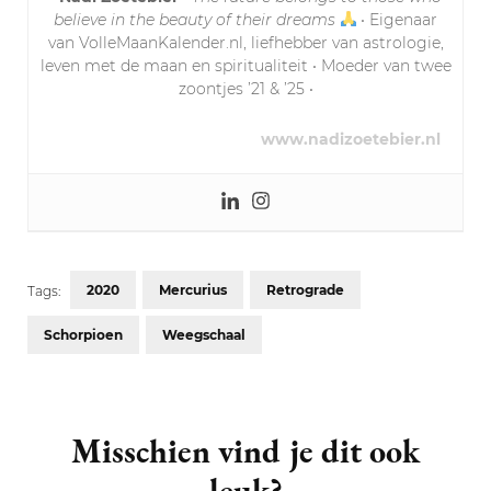
believe in the beauty of their dreams
• Eigenaar
van VolleMaanKalender.nl, liefhebber van astrologie,
leven met de maan en spiritualiteit • Moeder van twee
zoontjes ’21 & ’25 •
www.nadizoetebier.nl
2020
Mercurius
Retrograde
Tags:
Schorpioen
Weegschaal
Post
Navigation
Misschien vind je dit ook
leuk?