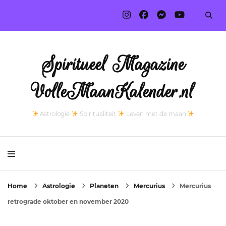
Spiritueel Magazine
VolleMaanKalender.nl
Astrologie
Spiritualiteit
Leven met de maan
Home
Astrologie
Planeten
Mercurius
Mercurius
retrograde oktober en november 2020