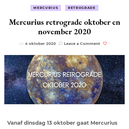
MERCURIUS
RETROGRADE
Mercurius retrograde oktober en
november 2020
on
on
4 oktober 2020
Leave a Comment
1
Mercurius
retrograde
oktober
en
november
2020
Vanaf dinsdag 13 oktober gaat Mercurius