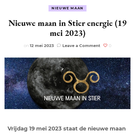
NIEUWE MAAN
Nieuwe maan in Stier energie (19
mei 2023)
on
on
12 mei 2023
Leave a Comment
0
Nieuwe
maan
in
Stier
energie
(19
mei
2023)
Vrijdag 19 mei 2023 staat de nieuwe maan