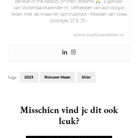
believe in the beauty of their dreams
• Eigenaar
van VolleMaanKalender.nl, liefhebber van astrologie,
leven met de maan en spiritualiteit • Moeder van twee
zoontjes ’21 & ’25 •
www.nadizoetebier.nl
2023
Nieuwe Maan
Stier
Tags:
Post
Navigation
Misschien vind je dit ook
leuk?