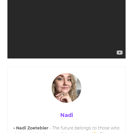
Nadi
• Nadi Zoetebier
•
The future belongs to those who