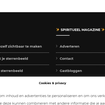
SPIRITUEEL MAGAZINE
ezelf zichtbaar te maken
Adverteren
 je sterrenbeeld
Contact
e sterrenbeeld
Gastbloggen
voor jou
Samenwerken
Cookies & privacy
uw het sterkst
Cookies & Privacy
m inhoud en advertenties te personaliseren en om ons verke
die deze kunnen combineren met andere informatie die je aan