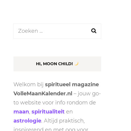
GASTBLOGGERS
GEZOCHT!
Zoeken
REVIEWS
naar:
INTERVIEWS
NIEUWS
HI, MOON CHILD!
(BULLET) JOURNALLING
SAMENWERKEN
Welkom bij
spiritueel magazine
DUURZAAMHEID
CONTACT
VolleMaanKalender.nl
– jouw go-
to website voor info rondom de
WILDPLUKKEN
maan
,
spiritualiteit
en
astrologie
. Altijd praktisch,
inspirerend en met oog voor