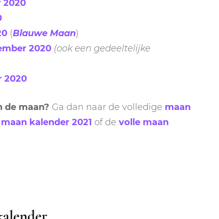
r 2020
0
20
(
Blauwe Maan
)
vember 2020
(ook een gedeeltelijke
r 2020
an de maan?
Ga dan naar de volledige
maan
 maan kalender 2021
of de
volle maan
kalender