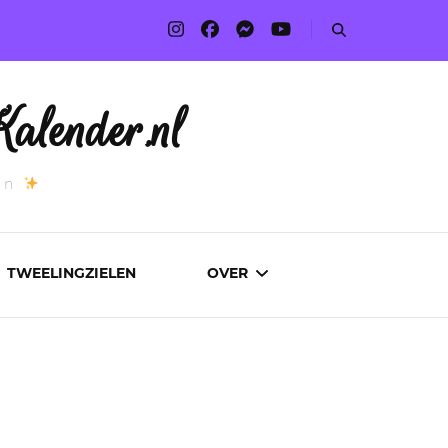
alender.nl
an
TWEELINGZIELEN
OVER
ADVERTEREN
AUTEURS