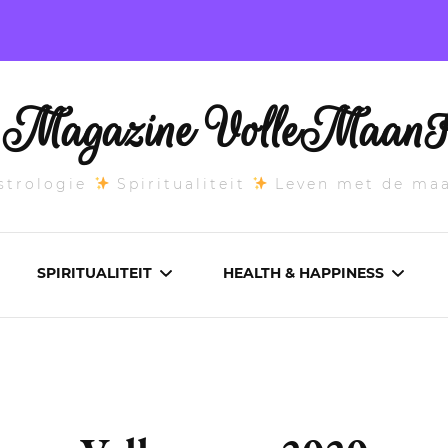
l Magazine VolleMaanK
trologie
Spiritualiteit
Leven met de ma
SPIRITUALITEIT
HEALTH & HAPPINESS
E MAANSTAND
CHAKRA’S
ADEMWERK
ANDEN 2026
DROMEN
AROMATHERAPIE
ASCENDANT