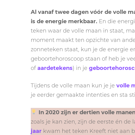
Al vanaf twee dagen vóór de volle m
is de energie merkbaar.
En die energi
teken waar de volle maan in staat, m
moment maakt ten opzichte van andere
zonneteken staat, kun je de energie e
geboortehoroscoop staan of heb je vee
of
aardetekens
) in je
geboortehoros
Tijdens de volle maan kun je je
volle 
je eerder gemaakte intenties en sta sti
In 2020 zijn er dertien volle mane
zoals je kan zien, zijn de eerste én de
jaar
kwam het teken Kreeft niet aan bod