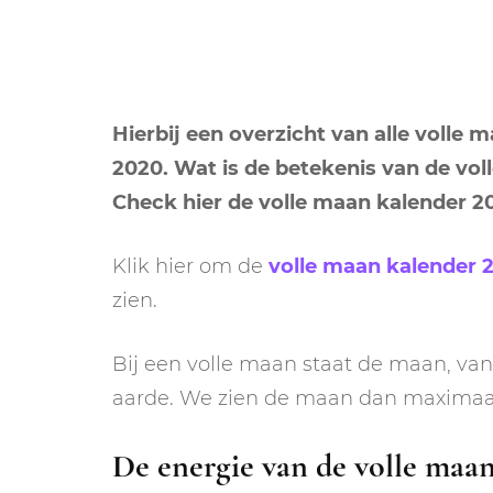
DIERENRIEM
VOLLE 
PLANETEN &
NIEUWE
HEMELLICHAMEN
Hierbij een overzicht van alle volle
MAANF
2020. Wat is de betekenis van de vo
ASTROLOGIE KALENDER
MAANT
Check hier de volle maan kalender 2
Klik hier om de
volle maan kalender 
zien.
Bij een volle maan staat de maan, van
aarde. We zien de maan dan maximaal v
De energie van de volle maa