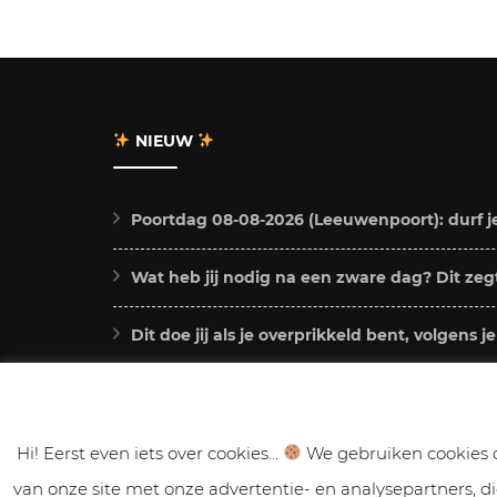
NIEUW
Poortdag 08-08-2026 (Leeuwenpoort): durf j
Wat heb jij nodig na een zware dag? Dit zegt
Dit doe jij als je overprikkeld bent, volgens j
Chiron in Stier 2026 – 2034: dit betekent dit 
Deze 4 sterrenbeelden voelen Jupiter in Lee
Hi! Eerst even iets over cookies...
We gebruiken cookies o
van onze site met onze advertentie- en analysepartners, 