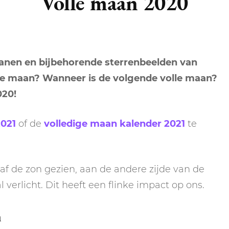
Volle maan 2020
MAAN 2026
ENERGIE
AYURVEDA
HUIZEN
ALLE STERRENBEELDEN
AFFIRMATIES
EERSTE HUIS
 MAAN 2026
ENGELEN
BEWUSTZIJN
ELEMENTEN
ZON
RITUELEN
AFFIRMATIES
 manen en bijbehorende sterrenbeelden van
TWEEDE HUIS
AARDETEKENS
ASEN
HEKSERIJ
HSP
CUSP
MERCURIUS
TAROT SPREAD
RITUELEN
lle maan? Wanneer is de volgende volle maan?
DERDE HUIS
LUCHTTEKENS
EKENS
HUMAN DESIGN
LIEFDE
020!
VENUS
VIERDE HUIS
VUURTEKENS
KRISTALLEN &
LIFESTYLE
2021
of de
volledige maan kalender 2021
te
MARS
EDELSTENEN
VIJFDE HUIS
WATERTEKENS
MAMA, BABY & KIND
JUPITER
LICHTWERKERS
af de zon gezien, aan de andere zijde van de
ZESDE HUIS
MEDITATIE
SATURNUS
erlicht. Dit heeft een flinke impact op ons.
MANIFESTEREN
ZEVENDE HUIS
TRAUMA
URANUS
n
NUMEROLOGIE
ACHTSTE HUIS
YOGA