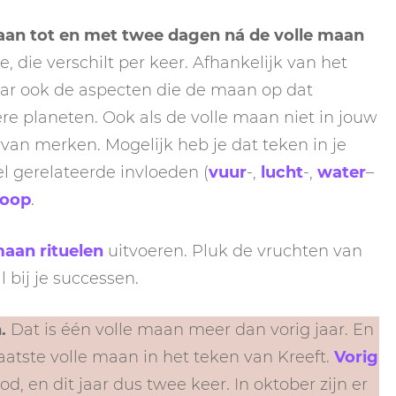
NEPTUNUS
ORAKEL
aan tot en met twee dagen ná de volle maan
NEGENDE HUIS
PLUTO
e, die verschilt per keer. Afhankelijk van het
RITUELEN
TIENDE HUIS
NIEUWE MAAN
aar ook de aspecten die de maan op dat
CHIRON
SPIRIT ANIMALS
RITUELEN
 planeten. Ook als de volle maan niet in jouw
ELFDE HUIS
rvan merken. Mogelijk heb je dat teken in je
MAAN
TAROT
VOLLE MAAN RITUE
l gerelateerde invloeden (
vuur
-,
lucht
-,
water
–
TWAALFDE HUIS
TAROT TECHNIEKE
coop
.
MERCURIUS
RETROGRADE RITU
maan rituelen
uitvoeren. Pluk de vruchten van
l bij je successen.
n.
Dat is één volle maan meer dan vorig jaar. En
 laatste volle maan in het teken van Kreeft.
Vorig
, en dit jaar dus twee keer. In oktober zijn er