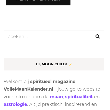
Zoeken
naar:
HI, MOON CHILD!
Welkom bij
spiritueel magazine
VolleMaanKalender.nl
– jouw go-to website
voor info rondom de
maan
,
spiritualiteit
en
astrologie
. Altijd praktisch, inspirerend en