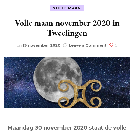
VOLLE MAAN
Volle maan november 2020 in
Tweelingen
on
on
19 november 2020
Leave a Comment
6
Volle
maan
november
2020
in
Tweelingen
Maandag 30 november 2020 staat de volle