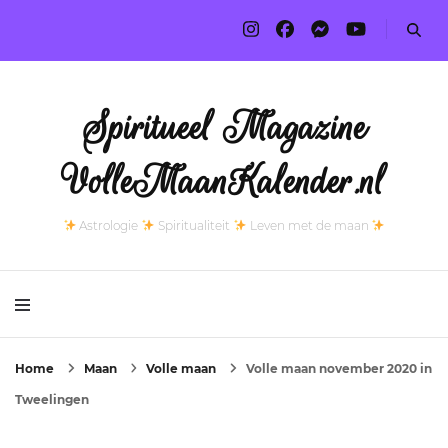
Spiritueel Magazine
VolleMaanKalender.nl
Astrologie
Spiritualiteit
Leven met de maan
Home
Maan
Volle maan
Volle maan november 2020 in
Tweelingen