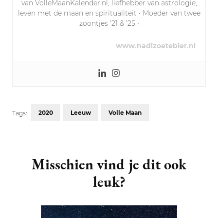
van VolleMaanKalender.nl, liefhebber van astrologie,
leven met de maan en spiritualiteit • Moeder van twee
zoontjes ’21 & ’25 •
www.nadizoetebier.nl
2020
Leeuw
Volle Maan
Tags:
Post
Navigation
Misschien vind je dit ook
leuk?