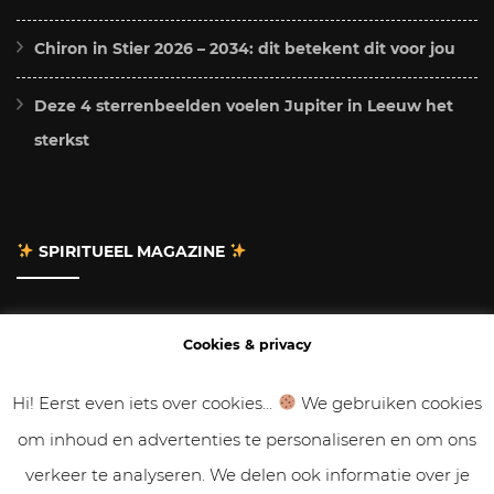
Chiron in Stier 2026 – 2034: dit betekent dit voor jou
Deze 4 sterrenbeelden voelen Jupiter in Leeuw het
sterkst
SPIRITUEEL MAGAZINE
Adverteren
Cookies & privacy
Contact
Hi! Eerst even iets over cookies...
We gebruiken cookies
om inhoud en advertenties te personaliseren en om ons
Gastbloggen
verkeer te analyseren. We delen ook informatie over je