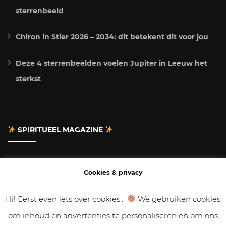
sterrenbeeld
Chiron in Stier 2026 – 2034: dit betekent dit voor jou
Deze 4 sterrenbeelden voelen Jupiter in Leeuw het
sterkst
SPIRITUEEL MAGAZINE
Adverteren
Cookies & privacy
Contact
Hi! Eerst even iets over cookies...
We gebruiken cookies
om inhoud en advertenties te personaliseren en om ons
Gastbloggen