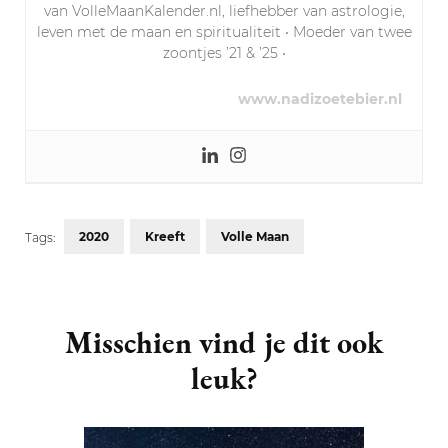
van VolleMaanKalender.nl, liefhebber van astrologie,
leven met de maan en spiritualiteit • Moeder van twee
zoontjes ’21 & ’25 •
www.nadizoetebier.nl
2020
Kreeft
Volle Maan
Tags:
Post
Navigation
Misschien vind je dit ook
leuk?