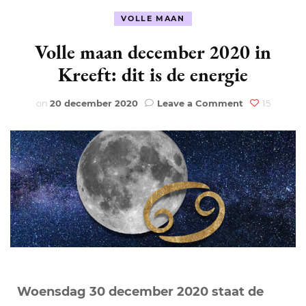
VOLLE MAAN
Volle maan december 2020 in
Kreeft: dit is de energie
on
on
20 december 2020
Leave a Comment
15
Volle
maan
december
2020
in
Kreeft:
dit
is
de
energie
Woensdag 30 december 2020 staat de