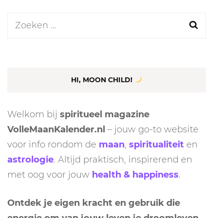
Zoeken
naar:
HI, MOON CHILD!
Welkom bij
spiritueel magazine
VolleMaanKalender.nl
– jouw go-to website
voor info rondom de
maan
,
spiritualiteit
en
astrologie
. Altijd praktisch, inspirerend en
met oog voor jouw
health & happiness
.
Ontdek je eigen kracht en gebruik die
energie om van jouw leven je droomleven