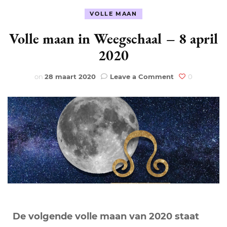
VOLLE MAAN
Volle maan in Weegschaal – 8 april
2020
on
on
28 maart 2020
Leave a Comment
0
Volle
maan
in
Weegschaal
–
8
april
2020
De volgende volle maan van 2020 staat