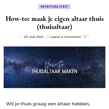
SPIRITUALITEIT
How-to: maak je eigen altaar thuis
(thuisaltaar)
on
on
20 mei 2021
Leave a Comment
0
How-
to:
maak
je
eigen
altaar
thuis
(thuisaltaar)
Wil je thuis graag een altaar hebben,