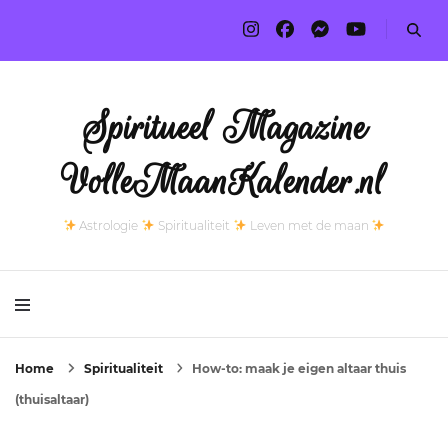
Spiritueel Magazine
VolleMaanKalender.nl
Astrologie
Spiritualiteit
Leven met de maan
Home
Spiritualiteit
How-to: maak je eigen altaar thuis
(thuisaltaar)