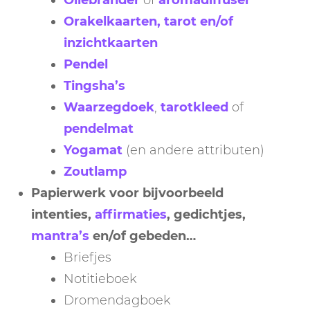
Oliebrander
of
aromadiffuser
Orakelkaarten, tarot en/of
inzichtkaarten
Pendel
Tingsha’s
Waarzegdoek
,
tarotkleed
of
pendelmat
Yogamat
(en andere attributen)
Zoutlamp
Papierwerk voor bijvoorbeeld
intenties,
affirmaties
, gedichtjes,
mantra’s
en/of gebeden…
Briefjes
Notitieboek
Dromendagboek