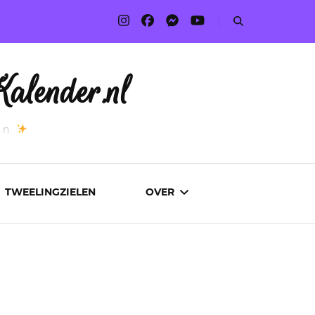
alender.nl
an
TWEELINGZIELEN
OVER
ADVERTEREN
AUTEURS