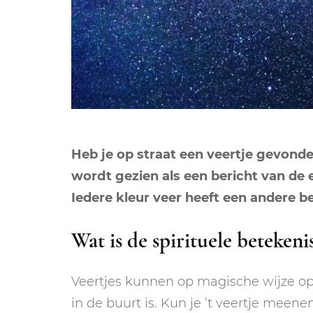
Heb je op straat een veertje gevonde
wordt gezien als een bericht van de e
Iedere kleur veer heeft een andere bete
Wat is de spirituele betekeni
Veertjes kunnen op magische wijze op j
in de buurt is. Kun je ’t veertje meen