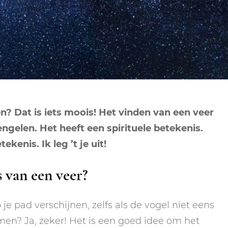
NEPTUNUS
ORAKEL
NEGENDE HUIS
PLUTO
RITUELEN
TIENDE HUIS
NIEUWE MAAN
CHIRON
SPIRIT ANIMALS
RITUELEN
ELFDE HUIS
MAAN
TAROT
VOLLE MAAN RITUE
TWAALFDE HUIS
TAROT TECHNIEKE
n? Dat is iets moois! Het vinden van een veer
MERCURIUS
ngelen. Het heeft een spirituele betekenis.
RETROGRADE RITU
kenis. Ik leg ’t je uit!
s van een veer?
e pad verschijnen, zelfs als de vogel niet eens
emen? Ja, zeker! Het is een goed idee om het