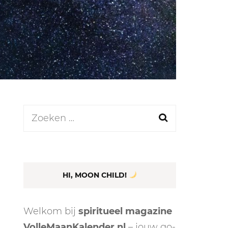
LEN
N
Zoeken
naar:
EEL
HI, MOON CHILD!
Welkom bij
spiritueel magazine
VolleMaanKalender.nl
– jouw go-