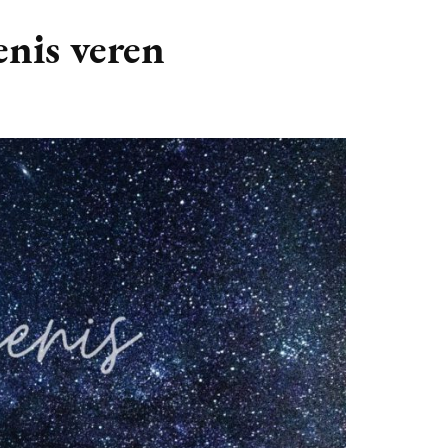
GASTBLOGGERS
enis veren
GEZOCHT!
REVIEWS
INTERVIEWS
NIEUWS
(BULLET) JOURNALLING
SAMENWERKEN
DUURZAAMHEID
CONTACT
WILDPLUKKEN