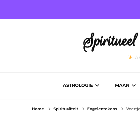
Spirituee
As
ASTROLOGIE
MAAN
Home
Spiritualiteit
Engelentekens
Veertj
ASTROCARTOGRAFIE
ACTUEL
GEBOORTEHOROSCOOP
MAANST