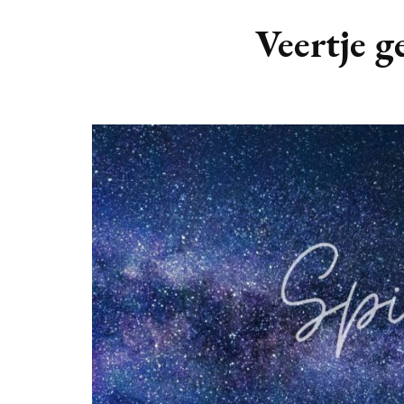
DIERENRIEM
VOLLE 
Veertje g
PLANETEN &
NIEUWE
HEMELLICHAMEN
MAANF
ASTROLOGIE KALENDER
MAANT