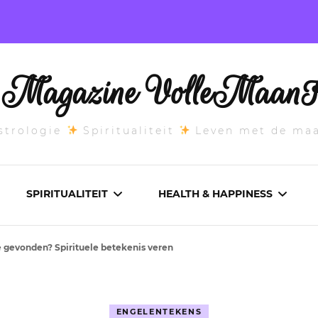
l Magazine VolleMaanK
trologie
Spiritualiteit
Leven met de ma
SPIRITUALITEIT
HEALTH & HAPPINESS
e gevonden? Spirituele betekenis veren
E MAANSTAND
CHAKRA’S
ADEMWERK
ANDEN 2026
DROMEN
AROMATHERAPIE
ENGELENTEKENS
ASCENDANT