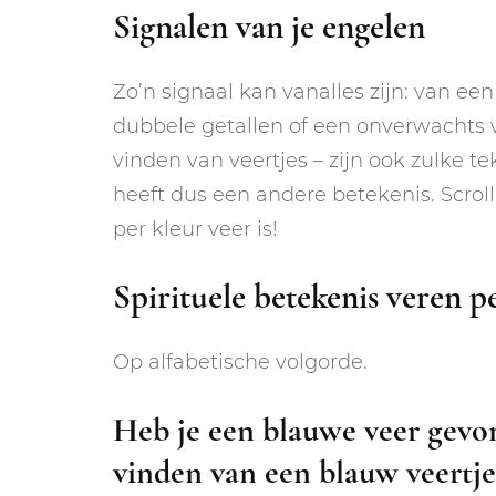
Signalen van je engelen
Zo’n signaal kan vanalles zijn: van e
dubbele getallen of een onverwachts wa
vinden van veertjes – zijn ook zulke t
heeft dus een andere betekenis. Scro
per kleur veer is!
Spirituele betekenis veren p
Op alfabetische volgorde.
Heb je een blauwe veer gevon
vinden van een blauw veertj