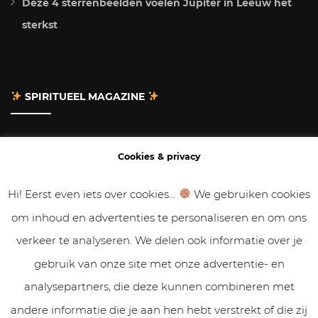
Deze 4 sterrenbeelden voelen Jupiter in Leeuw het
sterkst
SPIRITUEEL MAGAZINE
Adverteren
Cookies & privacy
Contact
Hi! Eerst even iets over cookies...
We gebruiken cookies
om inhoud en advertenties te personaliseren en om ons
Gastbloggen
verkeer te analyseren. We delen ook informatie over je
Samenwerken
gebruik van onze site met onze advertentie- en
analysepartners, die deze kunnen combineren met
Cookies & Privacy
andere informatie die je aan hen hebt verstrekt of die zij