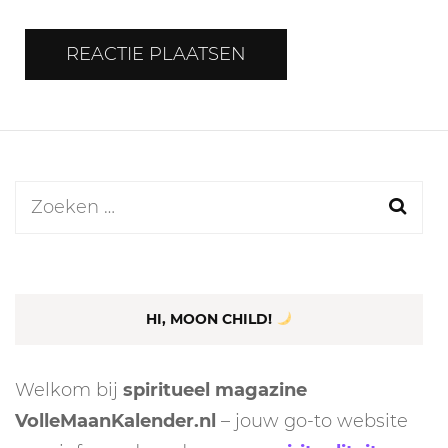
Zoeken
naar:
HI, MOON CHILD!
Welkom bij
spiritueel magazine
VolleMaanKalender.nl
– jouw go-to website