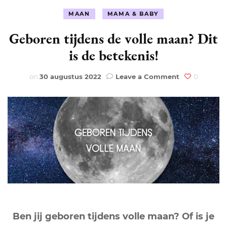
MAAN
MAMA & BABY
Geboren tijdens de volle maan? Dit
is de betekenis!
on
on
30 augustus 2022
Leave a Comment
0
Geboren
tijdens
de
volle
maan?
Dit
is
de
betekenis!
Ben jij geboren tijdens volle maan? Of is je