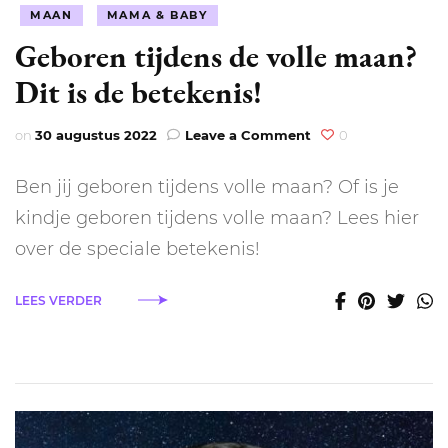
MAAN
MAMA & BABY
Geboren tijdens de volle maan?
Dit is de betekenis!
on
on
30 augustus 2022
Leave a Comment
0
Geboren
tijdens
Ben jij geboren tijdens volle maan? Of is je
de
volle
kindje geboren tijdens volle maan? Lees hier
maan?
over de speciale betekenis!
Dit
is
de
LEES VERDER
betekenis!