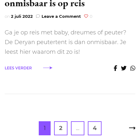
onmisbaar is op reis
on
on
2 juli 2022
Leave a Comment
0
Waarom
de
Ga je op reis met baby, dreumes of peuter?
Deryan
peutertent
De Deryan peutertent is dan onmisbaar. Je
onmisbaar
leest hier waarom dit zo is!
is
op
reis
LEES VERDER
Berichten
Page
Page
Page
1
2
…
4
paginering