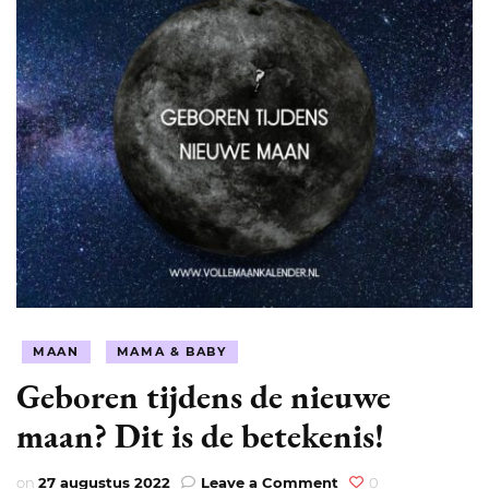
MAAN
MAMA & BABY
Geboren tijdens de nieuwe
maan? Dit is de betekenis!
on
on
27 augustus 2022
Leave a Comment
0