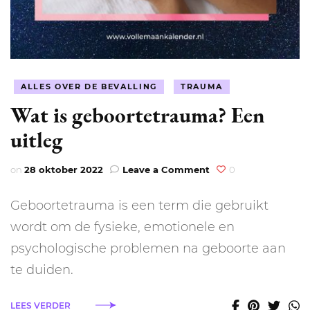
ALLES OVER DE BEVALLING
TRAUMA
Wat is geboortetrauma? Een
uitleg
on
on
28 oktober 2022
Leave a Comment
0
Wat
is
Geboortetrauma is een term die gebruikt
geboortetrauma?
Een
wordt om de fysieke, emotionele en
uitleg
psychologische problemen na geboorte aan
te duiden.
LEES VERDER