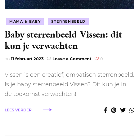
MAMA & BABY
STERRENBEELD
Baby sterrenbeeld Vissen: dit
kun je verwachten
on
on
11 februari 2023
Leave a Comment
0
Baby
sterrenbeeld
Vissen is een creatief, empatisch sterrenbeeld.
Vissen:
dit
Is je baby sterrenbeeld Vissen? Dit kun je in
kun
de toekomst verwachten!
je
verwachten
LEES VERDER