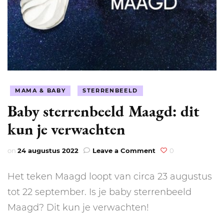
MAMA & BABY
STERRENBEELD
Baby sterrenbeeld Maagd: dit
kun je verwachten
on
on
24 augustus 2022
Leave a Comment
0
Baby
sterrenbeeld
Het teken Maagd loopt van circa 23 augustus
Maagd:
dit
tot 22 september. Is je baby sterrenbeeld
kun
Maagd? Dit kun je verwachten!
je
verwachten