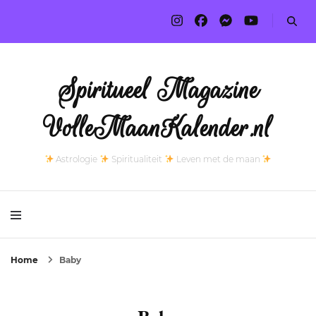
Spiritueel Magazine
VolleMaanKalender.nl
Astrologie
Spiritualiteit
Leven met de maan
Home
Baby