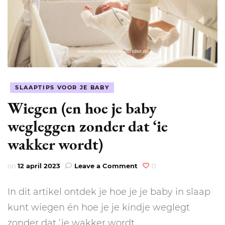
SLAAPTIPS VOOR JE BABY
Wiegen (en hoe je baby
wegleggen zonder dat ‘ie
wakker wordt)
on
on
12 april 2023
Leave a Comment
0
Wiegen
(en
In dit artikel ontdek je hoe je je baby in slaap
hoe
je
kunt wiegen én hoe je je kindje weglegt
baby
zonder dat ‘ie wakker wordt.