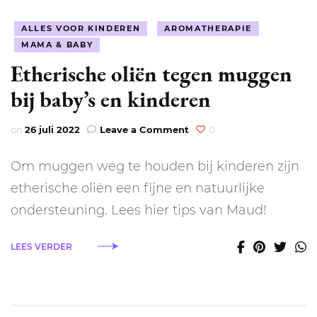
ALLES VOOR KINDEREN
AROMATHERAPIE
MAMA & BABY
Etherische oliën tegen muggen
bij baby’s en kinderen
on
on
26 juli 2022
Leave a Comment
0
Etherische
oliën
Om muggen weg te houden bij kinderen zijn
tegen
muggen
etherische oliën een fijne en natuurlijke
bij
ondersteuning. Lees hier tips van Maud!
baby’s
en
kinderen
LEES VERDER