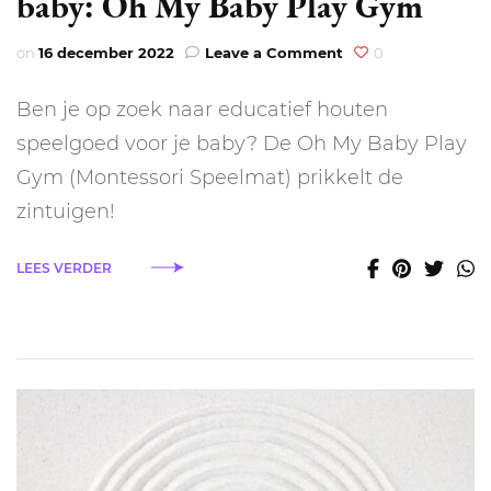
baby: Oh My Baby Play Gym
on
on
16 december 2022
Leave a Comment
0
Montessori
Speelkleed
Ben je op zoek naar educatief houten
voor
je
speelgoed voor je baby? De Oh My Baby Play
baby:
Gym (Montessori Speelmat) prikkelt de
Oh
My
zintuigen!
Baby
Play
LEES VERDER
Gym