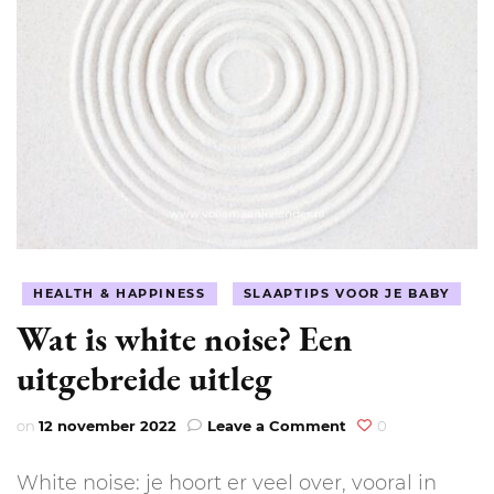
HEALTH & HAPPINESS
SLAAPTIPS VOOR JE BABY
Wat is white noise? Een
uitgebreide uitleg
on
on
12 november 2022
Leave a Comment
0
Wat
is
White noise: je hoort er veel over, vooral in
white