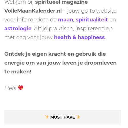
Welkom bij
spiritueel magazine
VolleMaanKalender.nl
– jouw go-to website
voor info rondom de
maan
,
spiritualiteit
en
astrologie
. Altijd praktisch, inspirerend en
met oog voor jouw
health & happiness
.
Ontdek je eigen kracht en gebruik die
energie om van jouw leven je droomleven
te maken!
Liefs
MUST HAVE