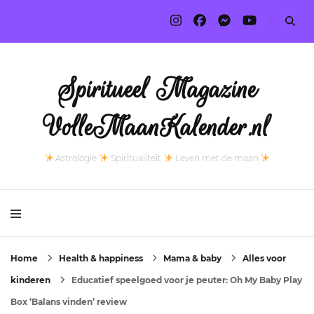
Spiritueel Magazine
VolleMaanKalender.nl
Astrologie
Spiritualiteit
Leven met de maan
Home
Health & happiness
Mama & baby
Alles voor
kinderen
Educatief speelgoed voor je peuter: Oh My Baby Play
Box ‘Balans vinden’ review