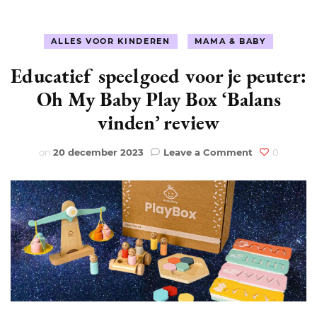
ALLES VOOR KINDEREN
MAMA & BABY
Educatief speelgoed voor je peuter:
Oh My Baby Play Box ‘Balans
vinden’ review
on
on
20 december 2023
Leave a Comment
0
Educatief
speelgoed
voor
je
peuter:
Oh
My
Baby
Play
Box
‘Balans