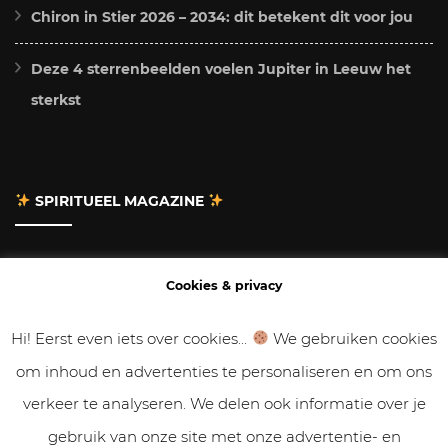
Chiron in Stier 2026 – 2034: dit betekent dit voor jou
Deze 4 sterrenbeelden voelen Jupiter in Leeuw het
sterkst
SPIRITUEEL MAGAZINE
Adverteren
Cookies & privacy
Contact
Hi! Eerst even iets over cookies...
We gebruiken cookies
om inhoud en advertenties te personaliseren en om ons
Gastbloggen
verkeer te analyseren. We delen ook informatie over je
Samenwerken
gebruik van onze site met onze advertentie- en