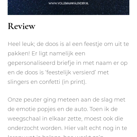
Review
Heel leuk; de doos is al een feestje om uit te
pakken! Er ligt namelijk een
gepersonaliseerd briefje in met naam er op
en de doos is ‘feestelijk versierd’ met
slingers en confetti (in print).
Onze peuter ging meteen aan de slag met
de emotie popjes en de auto. Toen ik de
weegschaal in elkaar zette, moest ook die
onderzocht worden. Hier valt echt nog in te