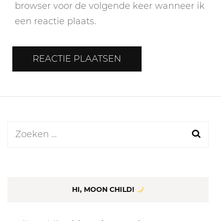
browser voor de volgende keer wanneer ik
een reactie plaats.
Zoeken
naar:
HI, MOON CHILD!