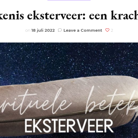
MAAN 2026
ENERGIE
AYURVEDA
kenis eksterveer: een kra
HUIZEN
ALLE STERRENBEELDEN
AFFIRMATIES
EERSTE HUIS
 MAAN 2026
ENGELEN
BEWUSTZIJN
ELEMENTEN
ZON
RITUELEN
AFFIRMATIES
on
on
18 juli 2022
Leave a Comment
2
Spirituele
TWEEDE HUIS
AARDETEKENS
ASEN
HEKSERIJ
HSP
betekenis
CUSP
MERCURIUS
TAROT SPREAD
RITUELEN
eksterveer:
DERDE HUIS
LUCHTTEKENS
EKENS
HUMAN DESIGN
LIEFDE
een
krachtige
VENUS
boodschap
VIERDE HUIS
VUURTEKENS
KRISTALLEN &
LIFESTYLE
MARS
EDELSTENEN
VIJFDE HUIS
WATERTEKENS
MAMA, BABY & KIND
JUPITER
LICHTWERKERS
ZESDE HUIS
MEDITATIE
SATURNUS
MANIFESTEREN
ZEVENDE HUIS
TRAUMA
URANUS
NUMEROLOGIE
ACHTSTE HUIS
YOGA