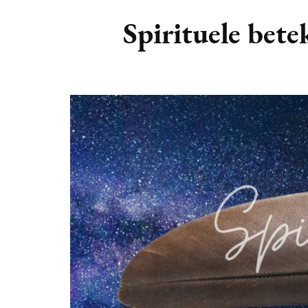
DIERENRIEM
VOLLE 
Spirituele bete
PLANETEN &
NIEUWE
HEMELLICHAMEN
MAANF
ASTROLOGIE KALENDER
MAANT