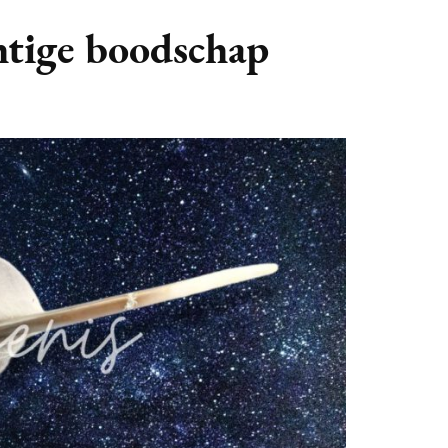
GASTBLOGGERS
chtige boodschap
GEZOCHT!
REVIEWS
INTERVIEWS
NIEUWS
(BULLET) JOURNALLING
SAMENWERKEN
DUURZAAMHEID
CONTACT
WILDPLUKKEN