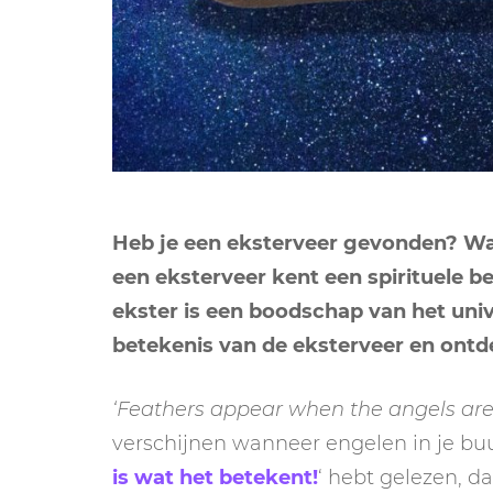
Heb je een eksterveer gevonden? Wau
een eksterveer kent een spirituele b
ekster is een boodschap van het univ
betekenis van de eksterveer en ontde
‘Feathers appear when the angels are
verschijnen wanneer engelen in je buurt 
is wat het betekent!
‘ hebt gelezen, d