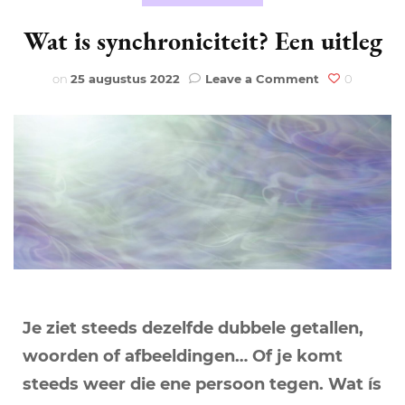
Wat is synchroniciteit? Een uitleg
on
on
25 augustus 2022
Leave a Comment
0
Wat
is
synchronicite
Een
uitleg
Je ziet steeds dezelfde dubbele getallen,
woorden of afbeeldingen… Of je komt
steeds weer die ene persoon tegen. Wat ís