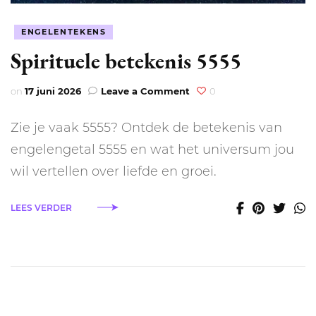
ENGELENTEKENS
Spirituele betekenis 5555
on
on
17 juni 2026
Leave a Comment
0
Spirituele
betekenis
Zie je vaak 5555? Ontdek de betekenis van
5555
engelengetal 5555 en wat het universum jou
wil vertellen over liefde en groei.
LEES VERDER