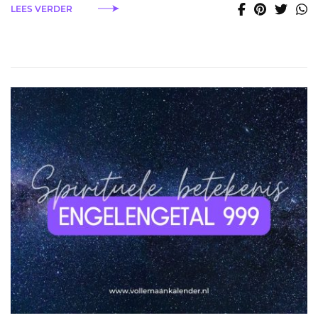
LEES VERDER