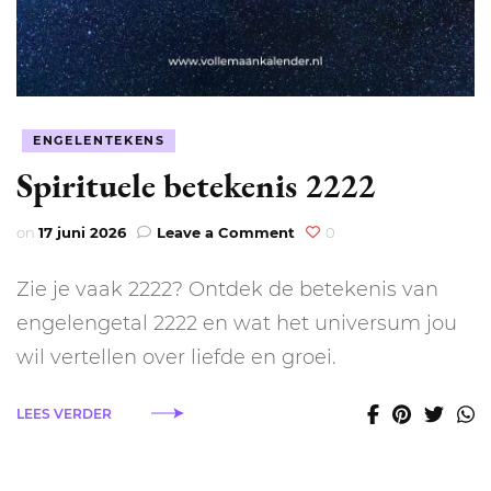
ENGELENTEKENS
Spirituele betekenis 2222
on
on
17 juni 2026
Leave a Comment
0
Spirituele
betekenis
Zie je vaak 2222? Ontdek de betekenis van
2222
engelengetal 2222 en wat het universum jou
wil vertellen over liefde en groei.
LEES VERDER