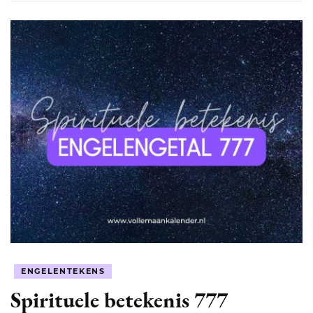
ENGELENTEKENS
Spirituele betekenis 777