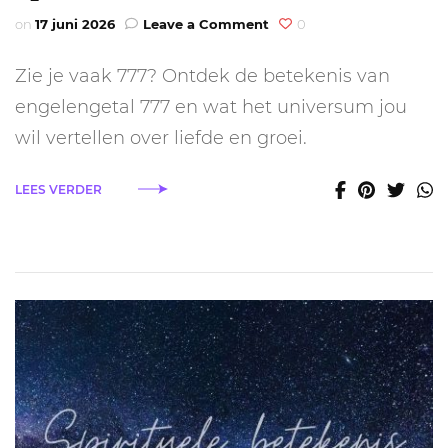
on
on
17 juni 2026
Leave a Comment
0
Spirituele
betekenis
Zie je vaak 777? Ontdek de betekenis van
777
engelengetal 777 en wat het universum jou
wil vertellen over liefde en groei.
LEES VERDER