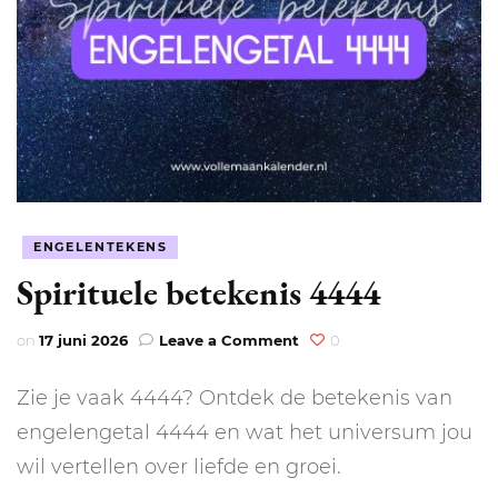
ENGELENTEKENS
Spirituele betekenis 4444
on
on
17 juni 2026
Leave a Comment
0
Spirituele
betekenis
Zie je vaak 4444? Ontdek de betekenis van
4444
engelengetal 4444 en wat het universum jou
wil vertellen over liefde en groei.