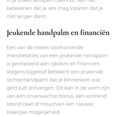
in je linkerhandpalm bevindt, kan het
betekenen dat je iets mag loslaten dat je
niet langer dient.
Jeukende handpalm en financiën
Een van de meest voorkomende
interpretaties van een jeukende handpalm
is gerelateerd aan rijkdom en financiën.
Volgens bijgeloof betekent een jeukende
rechterhandpalm dat je binnenkort wat
geld zult ontvangen. Dit kan in de vorm zijn
van een onverwachte bonus, een winnend
loterijticket of misschien een nieuwe
zakelijke mogelijkheid.