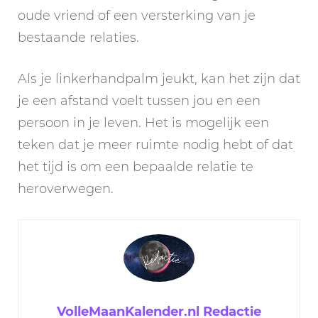
oude vriend of een versterking van je
bestaande relaties.
Als je linkerhandpalm jeukt, kan het zijn dat
je een afstand voelt tussen jou en een
persoon in je leven. Het is mogelijk een
teken dat je meer ruimte nodig hebt of dat
het tijd is om een bepaalde relatie te
heroverwegen.
VolleMaanKalender.nl Redactie