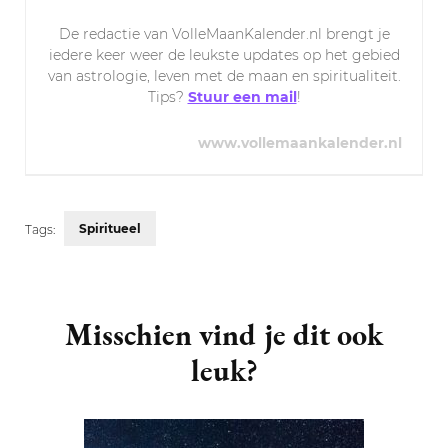
De redactie van VolleMaanKalender.nl brengt je
iedere keer weer de leukste updates op het gebied
van astrologie, leven met de maan en spiritualiteit.
Tips?
Stuur een mail
!
www.vollemaankalender.nl
Spiritueel
Tags:
Post
Navigation
Misschien vind je dit ook
leuk?