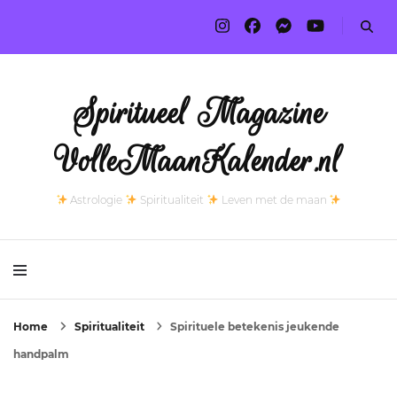
Spiritueel Magazine
VolleMaanKalender.nl
Astrologie
Spiritualiteit
Leven met de maan
Home
Spiritualiteit
Spirituele betekenis jeukende
handpalm