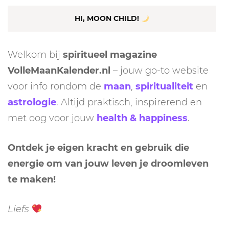
HI, MOON CHILD!
Welkom bij
spiritueel magazine
VolleMaanKalender.nl
– jouw go-to website
voor info rondom de
maan
,
spiritualiteit
en
astrologie
. Altijd praktisch, inspirerend en
met oog voor jouw
health & happiness
.
Ontdek je eigen kracht en gebruik die
energie om van jouw leven je droomleven
te maken!
Liefs