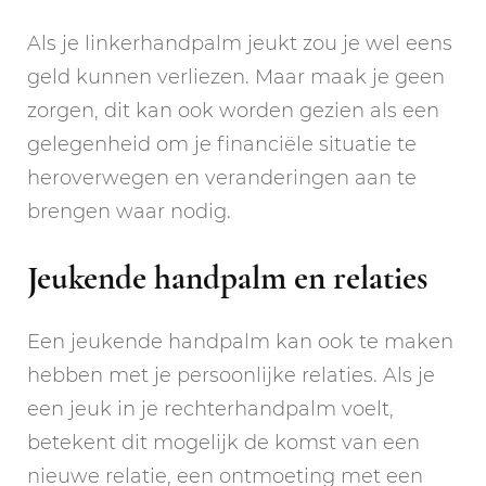
Als je linkerhandpalm jeukt zou je wel eens
geld kunnen verliezen. Maar maak je geen
zorgen, dit kan ook worden gezien als een
gelegenheid om je financiële situatie te
heroverwegen en veranderingen aan te
brengen waar nodig.
Jeukende handpalm en relaties
Een jeukende handpalm kan ook te maken
hebben met je persoonlijke relaties. Als je
een jeuk in je rechterhandpalm voelt,
betekent dit mogelijk de komst van een
nieuwe relatie, een ontmoeting met een