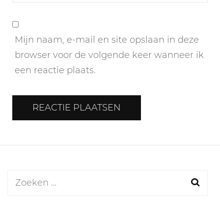
Mijn naam, e-mail en site opslaan in deze
browser voor de volgende keer wanneer ik
een reactie plaats.
Zoeken
naar: