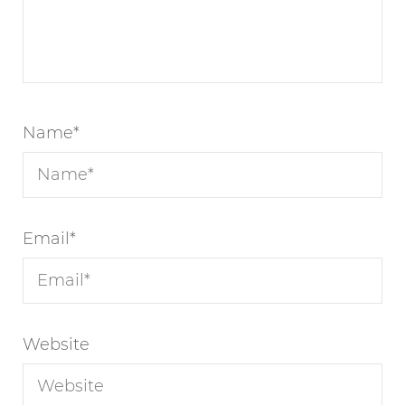
Name
*
Email
*
Website