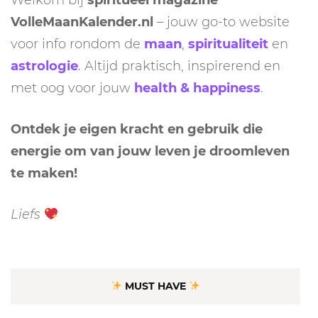
Welkom bij
spiritueel magazine
VolleMaanKalender.nl
– jouw go-to website
voor info rondom de
maan
,
spiritualiteit
en
astrologie
. Altijd praktisch, inspirerend en
met oog voor jouw
health & happiness
.
Ontdek je eigen kracht en gebruik die
energie om van jouw leven je droomleven
te maken!
Liefs
MUST HAVE