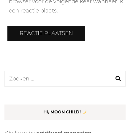
browser voor de volgende keer wanneer ik
een reactie plaats.
Zoeken
naar:
HI, MOON CHILD!