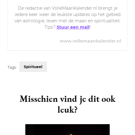
De redactie van VolleMaanKalender.nl brengt je
iedere keer weer de leukste updates op het gebied
van astrologie, leven met de maan en spiritualiteit.
Tips?
Stuur een mail
!
www.vollemaankalender.nl
Spiritueel
Tags:
Post
Navigation
Misschien vind je dit ook
leuk?