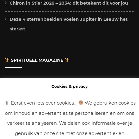
Chiron in Stier 2026 – 2034: dit betekent dit voor jou
Deze 4 sterrenbeelden voelen Jupiter in Leeuw het
sterkst
SPIRITUEEL MAGAZINE
Adverteren
Cookies & privacy
Contact
Hi! Eerst even iets over cookies...
We gebruiken cookies
om inhoud en advertenties te personaliseren en om ons
Gastbloggen
verkeer te analyseren. We delen ook informatie over je
Samenwerken
gebruik van onze site met onze advertentie- en