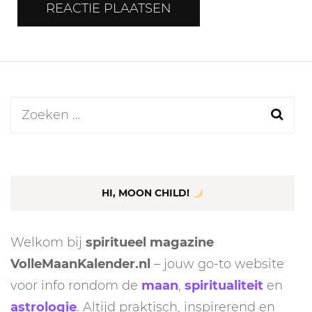
Zoeken
naar:
HI, MOON CHILD!
Welkom bij
spiritueel magazine
VolleMaanKalender.nl
– jouw go-to website
voor info rondom de
maan
,
spiritualiteit
en
astrologie
. Altijd praktisch, inspirerend en