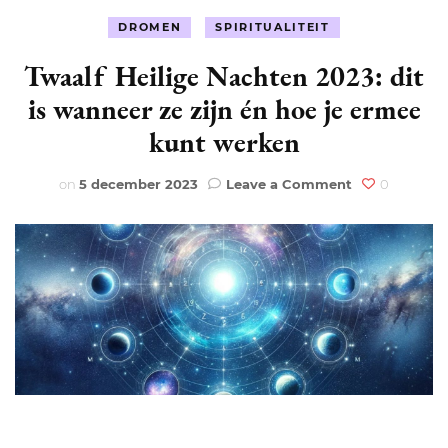
DROMEN
SPIRITUALITEIT
Twaalf Heilige Nachten 2023: dit
is wanneer ze zijn én hoe je ermee
kunt werken
on
on
5 december 2023
Leave a Comment
0
Twaalf
Heilige
Nachten
2023:
dit
is
wanneer
ze
zijn
én
hoe
je
ermee