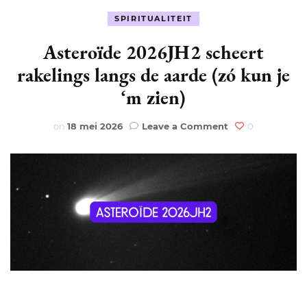
SPIRITUALITEIT
Asteroïde 2026JH2 scheert
rakelings langs de aarde (zó kun je
‘m zien)
on
on
18 mei 2026
Leave a Comment
0
Asteroïde
2026JH2
scheert
rakelings
langs
de
aarde
(zó
kun
je
‘m
zien)