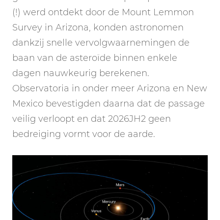
(!) werd ontdekt door de Mount Lemmon
Survey in Arizona, konden astronomen
dankzij snelle vervolgwaarnemingen de
baan van de asteroïde binnen enkele
dagen nauwkeurig berekenen.
Observatoria in onder meer Arizona en New
Mexico bevestigden daarna dat de passage
veilig verloopt en dat 2026JH2 geen
bedreiging vormt voor de aarde.