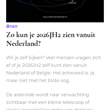
Bron
Zo kun je 2026JH2 zien vanuit
Nederland?
Wil je zelf kijken? Veel mensen vragen zich
af of je 2026JH2 zelf kunt zien vanuit
Nederland of België. Het antwoord is: ja,
maar niet met het blote oog.
De asteroïde wordt naar verwachting
zichtbaar met een kleine telescoop of