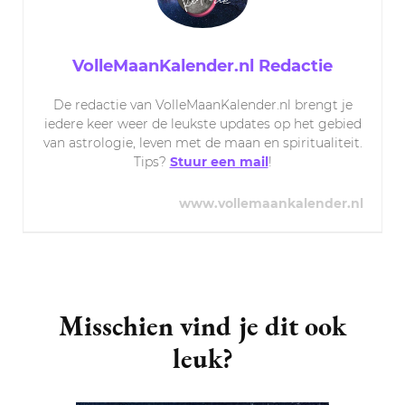
VolleMaanKalender.nl Redactie
De redactie van VolleMaanKalender.nl brengt je
iedere keer weer de leukste updates op het gebied
van astrologie, leven met de maan en spiritualiteit.
Tips?
Stuur een mail
!
www.vollemaankalender.nl
Post
Navigation
Misschien vind je dit ook
leuk?