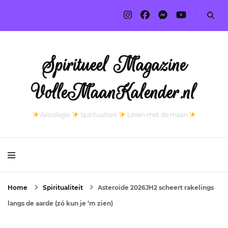
Spiritueel Magazine
VolleMaanKalender.nl
Astrologie
Spiritualiteit
Leven met de maan
Home
Spiritualiteit
Asteroïde 2026JH2 scheert rakelings
langs de aarde (zó kun je ‘m zien)