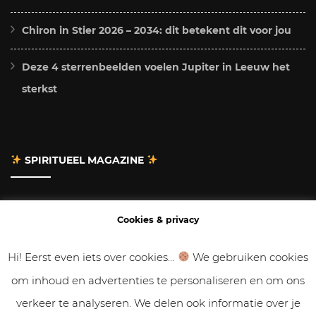
Chiron in Stier 2026 – 2034: dit betekent dit voor jou
Deze 4 sterrenbeelden voelen Jupiter in Leeuw het
sterkst
SPIRITUEEL MAGAZINE
Adverteren
Cookies & privacy
Contact
Hi! Eerst even iets over cookies...
We gebruiken cookies
om inhoud en advertenties te personaliseren en om ons
Gastbloggen
verkeer te analyseren. We delen ook informatie over je