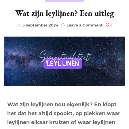
Wat zijn leylijnen? Een uitleg
on
on
5 september 2024
Leave a Comment
1
Wat
zijn
leylijnen?
Een
uitleg
Wat zijn leylijnen nou eigenlijk? En klopt
het dat het altijd spookt, op plekken waar
leylijnen elkaar kruizen of waar leylijnen