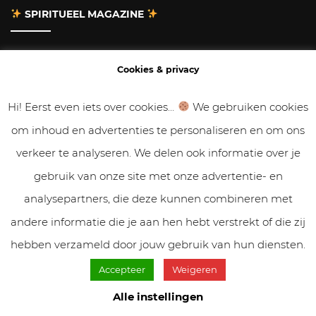
SPIRITUEEL MAGAZINE
Adverteren
Cookies & privacy
Contact
Hi! Eerst even iets over cookies...
We gebruiken cookies
om inhoud en advertenties te personaliseren en om ons
Gastbloggen
verkeer te analyseren. We delen ook informatie over je
Samenwerken
gebruik van onze site met onze advertentie- en
analysepartners, die deze kunnen combineren met
Cookies & Privacy
andere informatie die je aan hen hebt verstrekt of die zij
hebben verzameld door jouw gebruik van hun diensten.
Accepteer
Weigeren
© VolleMaanKalender.nl 2019 - 2025 // NadiZoetebier.nl //
Alle instellingen
Cookiebeleid & privacy