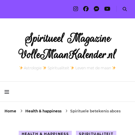
Spiritueel Magazine
VolleMaanKalender.nl
Astrologie
Spiritualiteit
Leven met de maan
Home
Health & happiness
Spirituele betekenis abces
HEALTH & HAPPINESS
SPIRITUALITEIT