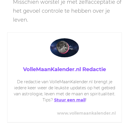
Misschien worstel je met zelfacceptatie of
het gevoel controle te hebben over je
leven.
VolleMaanKalender.nl Redactie
De redactie van VolleMaanKalender.nl brengt je
iedere keer weer de leukste updates op het gebied
van astrologie, leven met de maan en spiritualiteit.
Tips?
Stuur een mail
!
www.vollemaankalender.nl