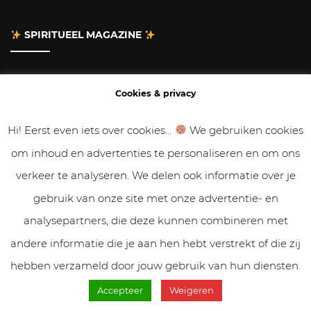
SPIRITUEEL MAGAZINE
Adverteren
Cookies & privacy
Contact
Hi! Eerst even iets over cookies...
We gebruiken cookies
om inhoud en advertenties te personaliseren en om ons
Gastbloggen
verkeer te analyseren. We delen ook informatie over je
Samenwerken
gebruik van onze site met onze advertentie- en
analysepartners, die deze kunnen combineren met
Cookies & Privacy
andere informatie die je aan hen hebt verstrekt of die zij
hebben verzameld door jouw gebruik van hun diensten.
Accepteer
Weigeren
© VolleMaanKalender.nl 2019 - 2025 // NadiZoetebier.nl //