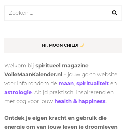
Zoeken
naar:
HI, MOON CHILD!
Welkom bij
spiritueel magazine
VolleMaanKalender.nl
– jouw go-to website
voor info rondom de
maan
,
spiritualiteit
en
astrologie
. Altijd praktisch, inspirerend en
met oog voor jouw
health & happiness
.
Ontdek je eigen kracht en gebruik die
energie om van jouw leven je droomleven