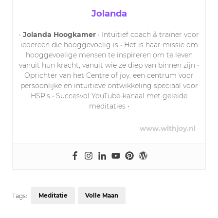
Jolanda
•
Jolanda Hoogkamer
• Intuïtief coach & trainer voor
iedereen die hooggevoelig is • Het is haar missie om
hooggevoelige mensen te inspireren om te leven
vanuit hun kracht, vanuit wie ze diep van binnen zijn •
Oprichter van het Centre of joy, een centrum voor
persoonlijke en intuïtieve ontwikkeling speciaal voor
HSP’s • Succesvol YouTube-kanaal met geleide
meditaties •
www.withjoy.nl
Meditatie
Volle Maan
Tags: