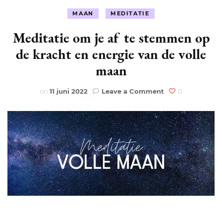
MAAN
MEDITATIE
Meditatie om je af te stemmen op
de kracht en energie van de volle
maan
on
on
11 juni 2022
Leave a Comment
0
Meditatie
om
je
af
te
stemmen
op
de
kracht
en
energie
van
de