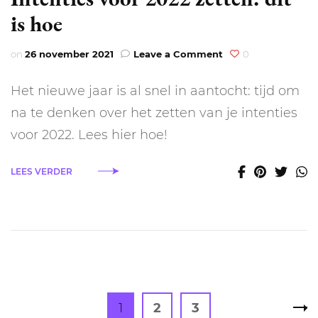
is hoe
on
on
26 november 2021
Leave a Comment
0
Intenties
voor
Het nieuwe jaar is al snel in aantocht: tijd om
2022
zetten:
na te denken over het zetten van je intenties
dit
voor 2022. Lees hier hoe!
is
hoe
LEES VERDER
Berichten
Page
Page
Page
1
2
3