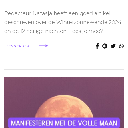
Winterzonnewend
2024
Redacteur Natasja heeft een goed artikel
en
de
geschreven over de Winterzonnewende 2024
12
en de 12 heilige nachten. Lees je mee?
heilige
nachten
LEES VERDER