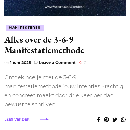
MANIFESTEREN
Alles over de 3-6-9
Manifestatiemethode
on
on
1 juni 2025
Leave a Comment
0
Alles
over
Ontdek hoe je met de 3-6-9
de
3-
manifestatiemethode jouw intenties krachtig
6-
en concreet maakt door drie keer per dag
9
Manifestatiemethode
bewust te schrijven.
LEES VERDER