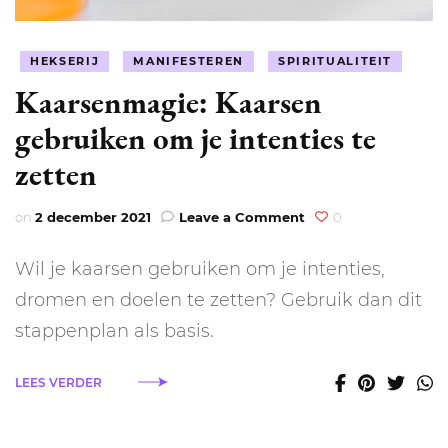
HEKSERIJ
MANIFESTEREN
SPIRITUALITEIT
Kaarsenmagie: Kaarsen
gebruiken om je intenties te
zetten
on
on
2 december 2021
Leave a Comment
0
Kaarsenmagie:
Kaarsen
Wil je kaarsen gebruiken om je intenties,
gebruiken
om
dromen en doelen te zetten? Gebruik dan dit
je
stappenplan als basis.
intenties
te
zetten
LEES VERDER