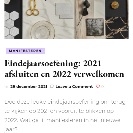
MANIFESTEREN
Eindejaarsoefening: 2021
afsluiten en 2022 verwelkomen
on
on
29 december 2021
Leave a Comment
0
Eindejaarsoefening:
2021
Doe deze leuke eindejaarsoefening om terug
afsluiten
en
te kijken op 2021 en vooruit te blikken op
2022
2022. Wat ga jij manifesteren in het nieuwe
verwelkomen
jaar?