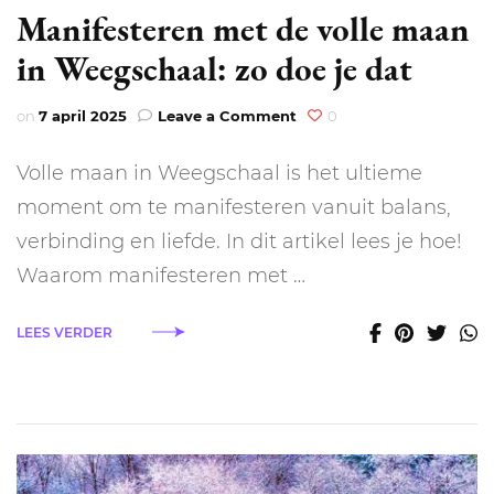
Manifesteren met de volle maan
in Weegschaal: zo doe je dat
on
on
7 april 2025
Leave a Comment
0
Manifesteren
met
Volle maan in Weegschaal is het ultieme
de
volle
moment om te manifesteren vanuit balans,
maan
verbinding en liefde. In dit artikel lees je hoe!
in
Weegschaal:
Waarom manifesteren met …
zo
doe
LEES VERDER
je
dat