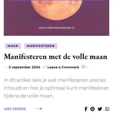
MAAN
MANIFESTEREN
Manifesteren met de volle maan
on
on
5 september 2024
Leave a Comment
0
Manifesteren
met
In dit artikel lees je wat manifesteren precies
de
volle
inhoudt en hoe je optimaal kunt manifesteren
maan
tijdens de volle maan.
LEES VERDER