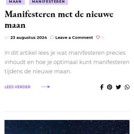
MAAN
MANIFESTEREN
Manifesteren met de nieuwe
maan
on
on
23 augustus 2024
Leave a Comment
0
Manifesteren
met
In dit artikel lees je wat manifesteren precies
de
nieuwe
inhoudt en hoe je optimaal kunt manifesteren
maan
tijdens de nieuwe maan.
LEES VERDER