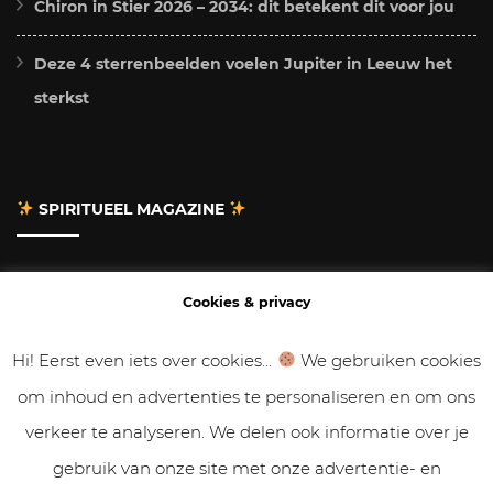
Chiron in Stier 2026 – 2034: dit betekent dit voor jou
Deze 4 sterrenbeelden voelen Jupiter in Leeuw het
sterkst
SPIRITUEEL MAGAZINE
Adverteren
Cookies & privacy
Contact
Hi! Eerst even iets over cookies...
We gebruiken cookies
om inhoud en advertenties te personaliseren en om ons
Gastbloggen
verkeer te analyseren. We delen ook informatie over je
Samenwerken
gebruik van onze site met onze advertentie- en