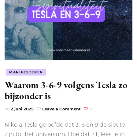
MANIFESTEREN
Waarom 3-6-9 volgens Tesla zo
bijzonder is
on
on
2 juni 2025
Leave a Comment
0
Waarom
3-
Nikola Tesla geloofde dat 3, 6 en 9 de sleutel
6-
9
zijn tot het universum. Hoe dat zit, lees je in