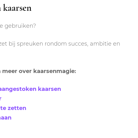
 kaarsen
te gebruiken?
et bij spreuken rondom succes, ambitie en
an meer over kaarsenmagie:
-aangestoken kaarsen
r
te zetten
maan