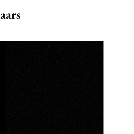
GASTBLOGGERS
aars
GEZOCHT!
REVIEWS
INTERVIEWS
NIEUWS
(BULLET) JOURNALLING
SAMENWERKEN
DUURZAAMHEID
CONTACT
WILDPLUKKEN