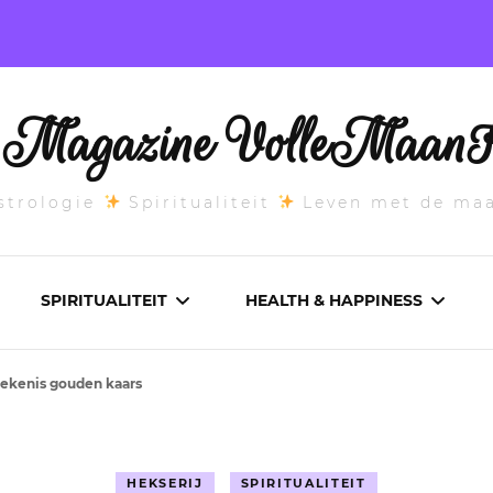
l Magazine VolleMaanK
trologie
Spiritualiteit
Leven met de ma
SPIRITUALITEIT
HEALTH & HAPPINESS
tekenis gouden kaars
E MAANSTAND
CHAKRA’S
ADEMWERK
ANDEN 2026
DROMEN
AROMATHERAPIE
HEKSERIJ
SPIRITUALITEIT
ASCENDANT