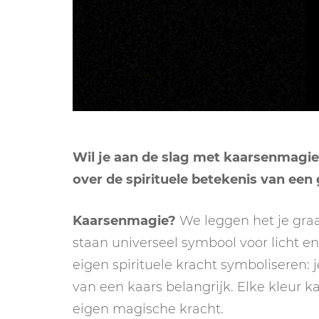
Wil je aan de slag met kaarsenmagie
over de spirituele betekenis van een
Kaarsenmagie?
We leggen het je graa
staan universeel symbool voor licht e
eigen spirituele kracht symboliseren: j
van een kaars belangrijk. Elke kleur k
eigen magische kracht.