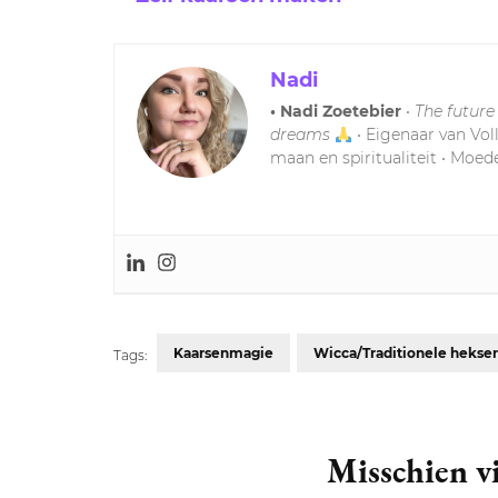
Nadi
• Nadi Zoetebier
•
The future
dreams
• Eigenaar van Vol
maan en spiritualiteit • Moede
Kaarsenmagie
Wicca/Traditionele hekser
Tags:
Post
Navigation
Misschien vi