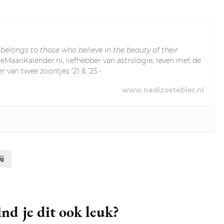
 belongs to those who believe in the beauty of their
leMaanKalender.nl, liefhebber van astrologie, leven met de
r van twee zoontjes ’21 & ’25 •
www.nadizoetebier.nl
ij
nd je dit ook leuk?