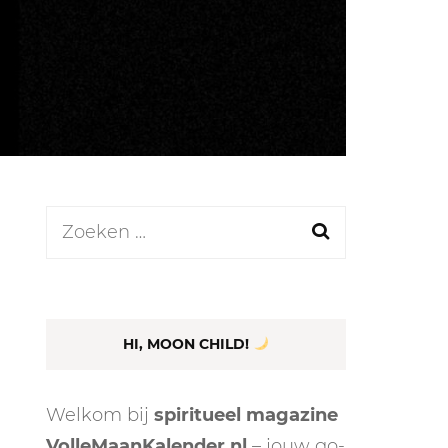
LEN
N
Zoeken
naar:
EEL
HI, MOON CHILD!
Welkom bij
spiritueel magazine
VolleMaanKalender.nl
– jouw go-