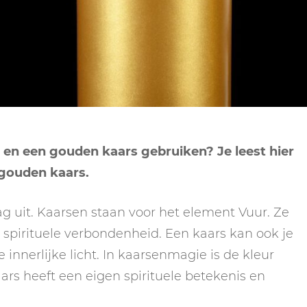
NEPTUNUS
ORAKEL
NEGENDE HUIS
PLUTO
RITUELEN
TIENDE HUIS
NIEUWE MAAN
CHIRON
SPIRIT ANIMALS
RITUELEN
ELFDE HUIS
MAAN
TAROT
VOLLE MAAN RITUE
TWAALFDE HUIS
TAROT TECHNIEKE
 en een gouden kaars gebruiken? Je leest hier
MERCURIUS
 gouden kaars.
RETROGRADE RITU
g uit. Kaarsen staan voor het element Vuur. Ze
n spirituele verbondenheid. Een kaars kan ook je
e innerlijke licht. In kaarsenmagie is de kleur
aars heeft een eigen spirituele betekenis en