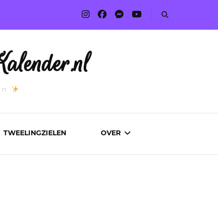
alender.nl
an
TWEELINGZIELEN
OVER
ADVERTEREN
AUTEURS