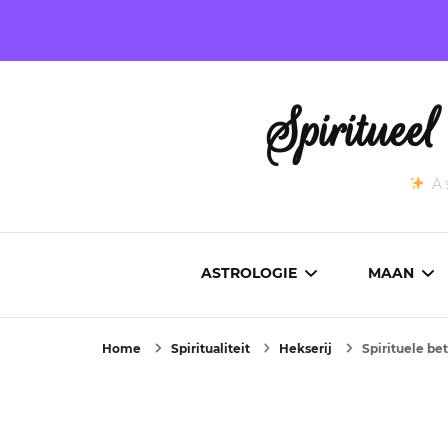
Spirituee
As
ASTROLOGIE
MAAN
Home
Spiritualiteit
Hekserij
Spirituele be
ASTROCARTOGRAFIE
ACTUEL
GEBOORTEHOROSCOOP
MAANST