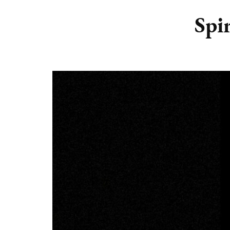
DIERENRIEM
VOLLE 
Spi
PLANETEN &
NIEUWE
HEMELLICHAMEN
MAANF
ASTROLOGIE KALENDER
MAANT