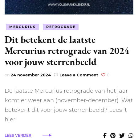
MERCURIUS
RETROGRADE
Dit betekent de laatste
Mercurius retrograde van 2024
voor jouw sterrenbeeld
on
on
24 november 2024
Leave a Comment
0
Dit
betekent
De laatste Mercurius retrograde van het jaar
de
laatste
komt er weer aan (november-december). Wat
Mercurius
betekent dit voor jouw sterrenbeeld? Lees ’t
retrograde
van
hier!
2024
voor
LEES VERDER
jouw