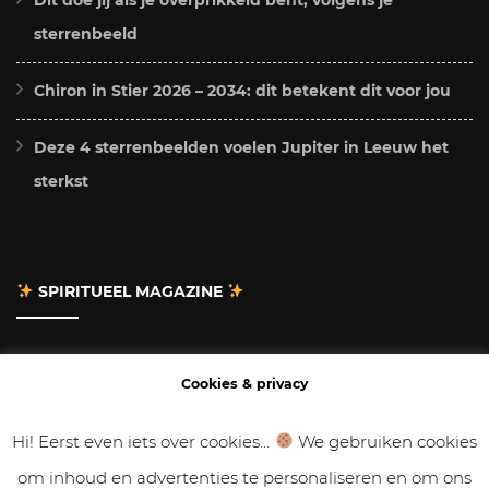
sterrenbeeld
Chiron in Stier 2026 – 2034: dit betekent dit voor jou
Deze 4 sterrenbeelden voelen Jupiter in Leeuw het
sterkst
SPIRITUEEL MAGAZINE
Adverteren
Cookies & privacy
Contact
Hi! Eerst even iets over cookies...
We gebruiken cookies
om inhoud en advertenties te personaliseren en om ons
Gastbloggen