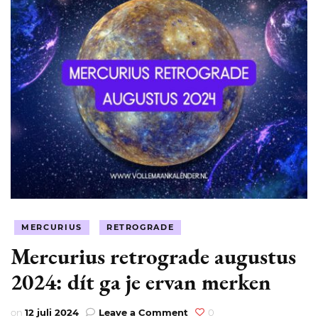
MERCURIUS
RETROGRADE
Mercurius retrograde augustus
2024: dít ga je ervan merken
on
on
12 juli 2024
Leave a Comment
0