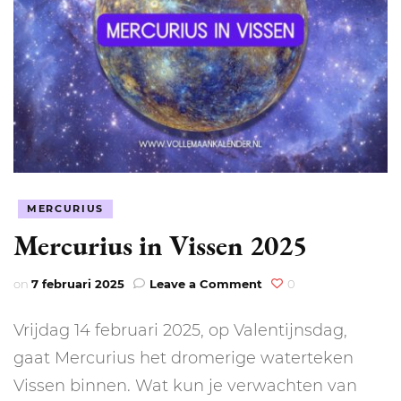
MERCURIUS
Mercurius in Vissen 2025
on
on
7 februari 2025
Leave a Comment
0
Mercurius
in
Vrijdag 14 februari 2025, op Valentijnsdag,
Vissen
2025
gaat Mercurius het dromerige waterteken
Vissen binnen. Wat kun je verwachten van