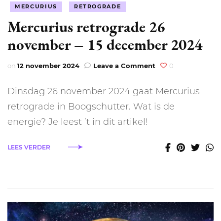
MERCURIUS
RETROGRADE
Mercurius retrograde 26
november – 15 december 2024
on
on
12 november 2024
Leave a Comment
0
Mercurius
retrograde
Dinsdag 26 november 2024 gaat Mercurius
26
november
retrograde in Boogschutter. Wat is de
–
energie? Je leest ’t in dit artikel!
15
december
2024
LEES VERDER