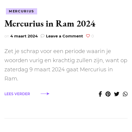
MERCURIUS
Mercurius in Ram 2024
on
on
4 maart 2024
Leave a Comment
0
Mercurius
in
Zet je schrap voor een periode waarin je
Ram
2024
woorden vurig en krachtig zullen zijn, want op
zaterdag 9 maart 2024 gaat Mercurius in
Ram.
LEES VERDER