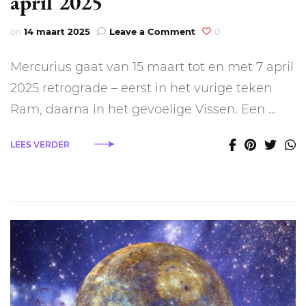
april 2025
on
on
14 maart 2025
Leave a Comment
0
Mercurius
retrograde
Mercurius gaat van 15 maart tot en met 7 april
maart
&
2025 retrograde – eerst in het vurige teken
april
Ram, daarna in het gevoelige Vissen. Een …
2025
LEES VERDER