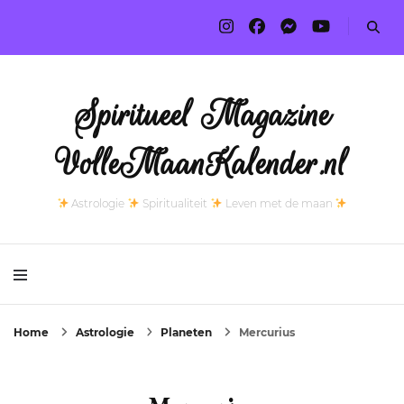
Spiritueel Magazine
VolleMaanKalender.nl
Astrologie
Spiritualiteit
Leven met de maan
Home
Astrologie
Planeten
Mercurius