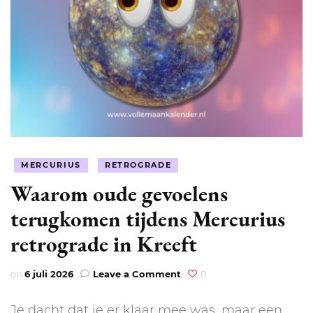
MERCURIUS
RETROGRADE
Waarom oude gevoelens
terugkomen tijdens Mercurius
retrograde in Kreeft
on
on
6 juli 2026
Leave a Comment
0
Waarom
oude
Je dacht dat je er klaar mee was, maar een