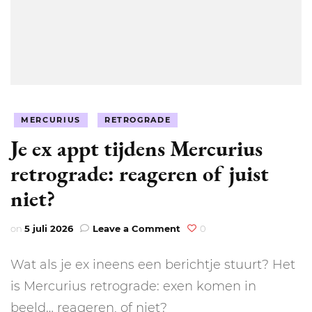
MERCURIUS
RETROGRADE
Je ex appt tijdens Mercurius
retrograde: reageren of juist
niet?
on
on
5 juli 2026
Leave a Comment
0
Je
ex
Wat als je ex ineens een berichtje stuurt? Het
appt
tijdens
is Mercurius retrograde: exen komen in
Mercurius
beeld… reageren, of niet?
retrograde: