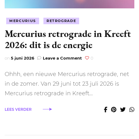
MERCURIUS
RETROGRADE
Mercurius retrograde in Kreeft
2026: dit is de energie
on
on
5 juni 2026
Leave a Comment
0
Mercurius
retrograde
Ohhh, een nieuwe Mercurius retrograde, net
in
Kreeft
in de zomer. Van 29 juni tot 23 juli 2026 is
2026:
Mercurius retrograde in Kreeft…
dit
is
de
LEES VERDER
energie