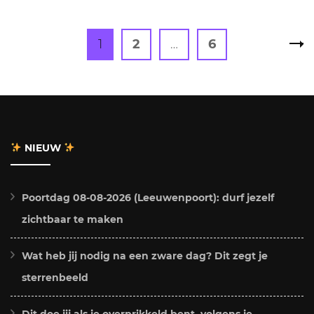
Berichten
Page
Page
Page
1
2
…
6
paginering
NIEUW
Poortdag 08-08-2026 (Leeuwenpoort): durf jezelf
zichtbaar te maken
Wat heb jij nodig na een zware dag? Dit zegt je
sterrenbeeld
Dit doe jij als je overprikkeld bent, volgens je