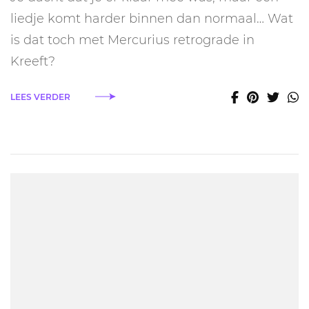
gevoelens
terugkomen
liedje komt harder binnen dan normaal… Wat
tijdens
is dat toch met Mercurius retrograde in
Mercurius
retrograde
Kreeft?
in
Kreeft
LEES VERDER