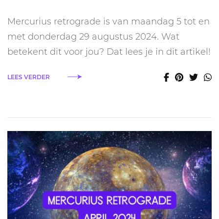
Mercurius
retrograde
Mercurius retrograde is van maandag 5 tot en
augustus
2024:
met donderdag 29 augustus 2024. Wat
dít
betekent dit voor jou? Dat lees je in dit artikel!
ga
je
ervan
LEES VERDER
merken