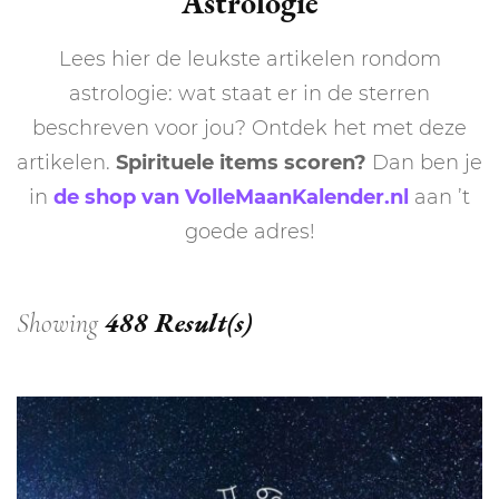
Astrologie
Lees hier de leukste artikelen rondom
astrologie: wat staat er in de sterren
beschreven voor jou? Ontdek het met deze
artikelen.
Spirituele items scoren?
Dan ben je
in
de shop van VolleMaanKalender.nl
aan ’t
goede adres!
488 Result(s)
Showing