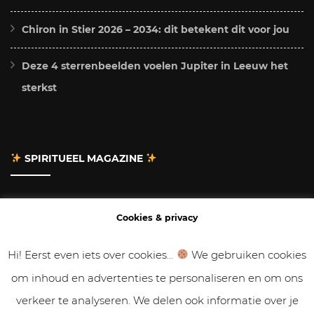
Chiron in Stier 2026 – 2034: dit betekent dit voor jou
Deze 4 sterrenbeelden voelen Jupiter in Leeuw het
sterkst
SPIRITUEEL MAGAZINE
Adverteren
Cookies & privacy
Contact
Hi! Eerst even iets over cookies...
We gebruiken cookies
om inhoud en advertenties te personaliseren en om ons
Gastbloggen
verkeer te analyseren. We delen ook informatie over je