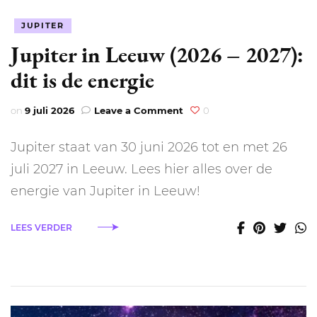
JUPITER
Jupiter in Leeuw (2026 – 2027):
dit is de energie
on
on
9 juli 2026
Leave a Comment
0
Jupiter
in
Jupiter staat van 30 juni 2026 tot en met 26
Leeuw
(2026
juli 2027 in Leeuw. Lees hier alles over de
–
energie van Jupiter in Leeuw!
2027):
dit
is
LEES VERDER
de
energie