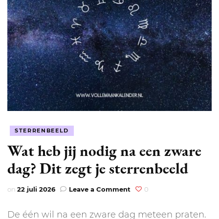
STERRENBEELD
Wat heb jij nodig na een zware
dag? Dit zegt je sterrenbeeld
on
on
22 juli 2026
Leave a Comment
0
Wat
heb
De één wil na een zware dag meteen praten.
jij