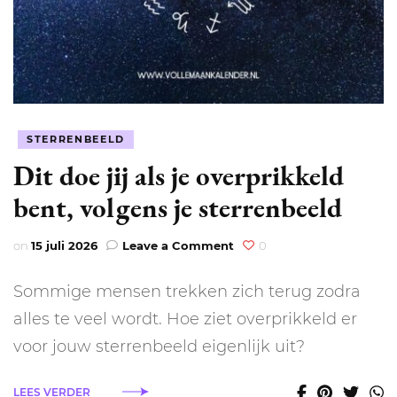
STERRENBEELD
Dit doe jij als je overprikkeld
bent, volgens je sterrenbeeld
on
on
15 juli 2026
Leave a Comment
0
Dit
doe
Sommige mensen trekken zich terug zodra
jij
als
alles te veel wordt. Hoe ziet overprikkeld er
je
voor jouw sterrenbeeld eigenlijk uit?
overprikkeld
bent,
volgens
LEES VERDER