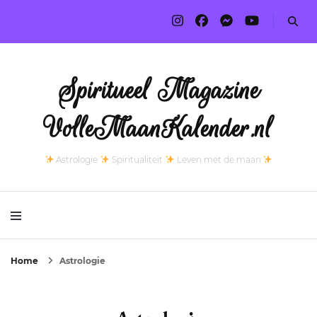
Spiritueel Magazine
VolleMaanKalender.nl
Astrologie
Spiritualiteit
Leven met de maan
Home
Astrologie