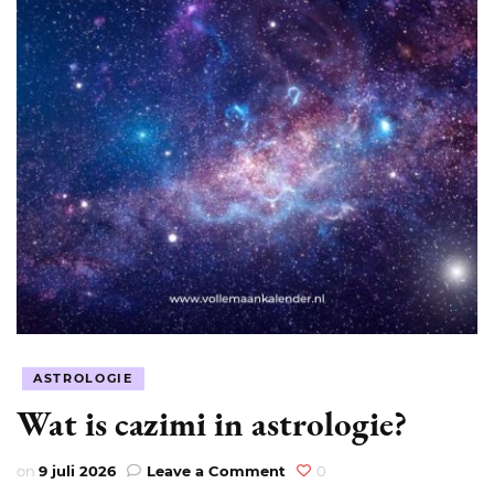
ASTROLOGIE
Wat is cazimi in astrologie?
on
on
9 juli 2026
Leave a Comment
0
Wat