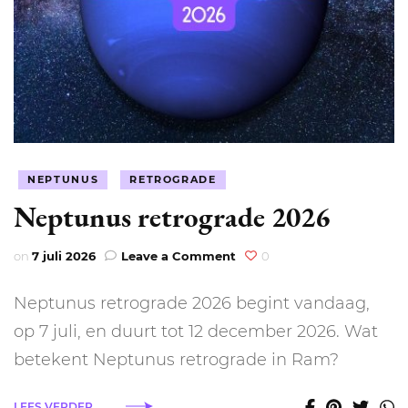
NEPTUNUS
RETROGRADE
Neptunus retrograde 2026
on
on
7 juli 2026
Leave a Comment
0
Neptunus
retrograde
Neptunus retrograde 2026 begint vandaag,
2026
op 7 juli, en duurt tot 12 december 2026. Wat
betekent Neptunus retrograde in Ram?
LEES VERDER