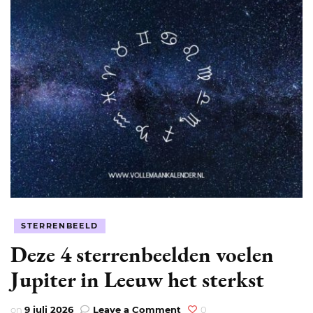
STERRENBEELD
Deze 4 sterrenbeelden voelen
Jupiter in Leeuw het sterkst
on
on
9 juli 2026
Leave a Comment
0