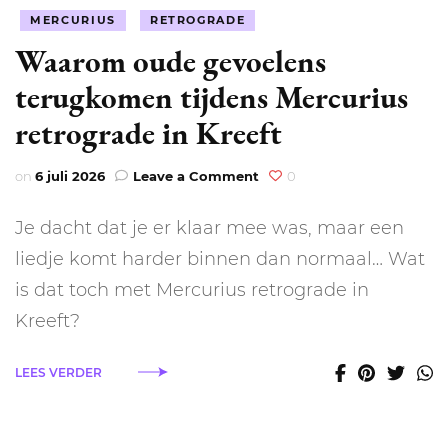
MERCURIUS
RETROGRADE
Waarom oude gevoelens
terugkomen tijdens Mercurius
retrograde in Kreeft
on
on
6 juli 2026
Leave a Comment
0
Waarom
oude
Je dacht dat je er klaar mee was, maar een
gevoelens
terugkomen
liedje komt harder binnen dan normaal… Wat
tijdens
is dat toch met Mercurius retrograde in
Mercurius
retrograde
Kreeft?
in
Kreeft
LEES VERDER