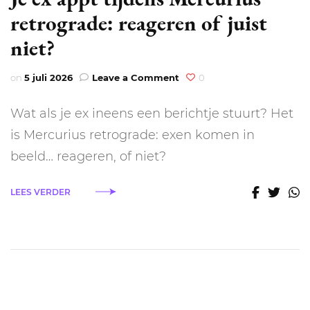
retrograde: reageren of juist
niet?
on
on
5 juli 2026
Leave a Comment
0
Je
ex
Wat als je ex ineens een berichtje stuurt? Het
appt
tijdens
is Mercurius retrograde: exen komen in
Mercurius
beeld… reageren, of niet?
retrograde:
reageren
of
LEES VERDER
juist
niet?