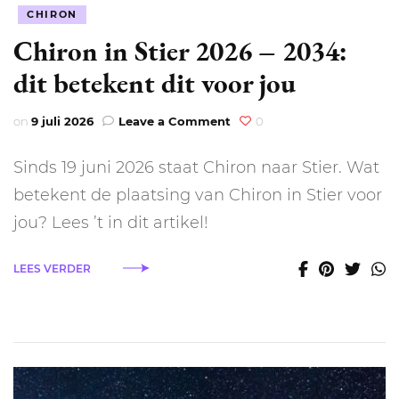
CHIRON
Chiron in Stier 2026 – 2034:
dit betekent dit voor jou
on
on
9 juli 2026
Leave a Comment
0
Chiron
in
Sinds 19 juni 2026 staat Chiron naar Stier. Wat
Stier
2026
betekent de plaatsing van Chiron in Stier voor
–
jou? Lees ’t in dit artikel!
2034:
dit
betekent
LEES VERDER
dit
voor
jou