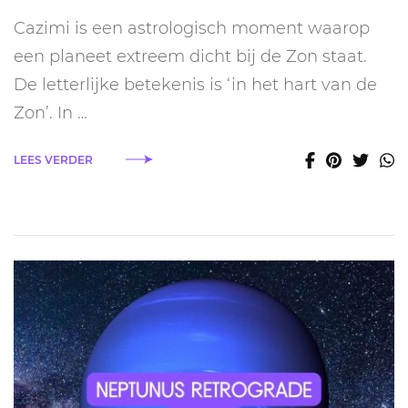
is
Cazimi is een astrologisch moment waarop
cazimi
in
een planeet extreem dicht bij de Zon staat.
astrologie?
De letterlijke betekenis is ‘in het hart van de
Zon’. In …
LEES VERDER