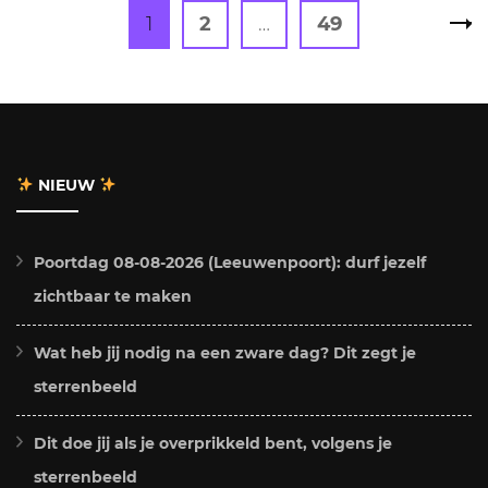
Berichten
Page
Page
Page
1
2
…
49
paginering
NIEUW
Poortdag 08-08-2026 (Leeuwenpoort): durf jezelf
zichtbaar te maken
Wat heb jij nodig na een zware dag? Dit zegt je
sterrenbeeld
Dit doe jij als je overprikkeld bent, volgens je
sterrenbeeld