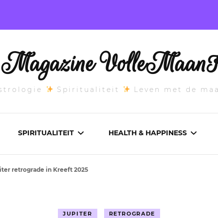
l Magazine VolleMaanK
trologie
Spiritualiteit
Leven met de ma
SPIRITUALITEIT
HEALTH & HAPPINESS
iter retrograde in Kreeft 2025
E MAANSTAND
CHAKRA’S
ADEMWERK
ANDEN 2026
DROMEN
AROMATHERAPIE
JUPITER
RETROGRADE
ASCENDANT