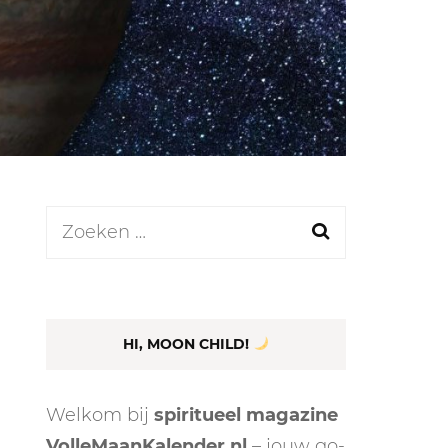
LEN
N
Zoeken
naar:
EEL
HI, MOON CHILD!
Welkom bij
spiritueel magazine
VolleMaanKalender.nl
– jouw go-