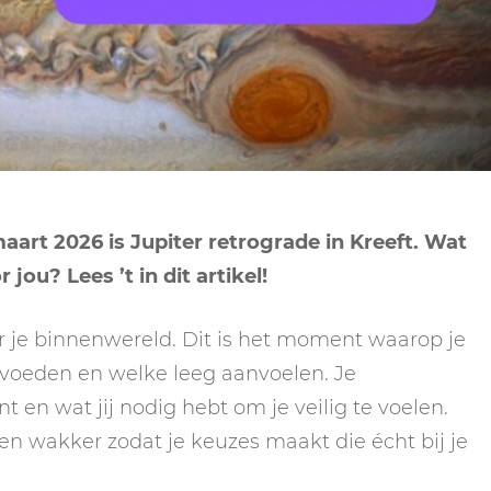
NEPTUNUS
ORAKEL
NEGENDE HUIS
PLUTO
RITUELEN
TIENDE HUIS
NIEUWE MAAN
CHIRON
SPIRIT ANIMALS
RITUELEN
ELFDE HUIS
MAAN
TAROT
VOLLE MAAN RITUE
TWAALFDE HUIS
TAROT TECHNIEKE
aart 2026 is Jupiter retrograde in Kreeft. Wat
MERCURIUS
jou? Lees ’t in dit artikel!
RETROGRADE RITU
ar je binnenwereld. Dit is het moment waarop je
je voeden en welke leeg aanvoelen. Je
t en wat jij nodig hebt om je veilig te voelen.
en wakker zodat je keuzes maakt die écht bij je