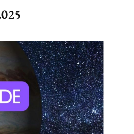
GASTBLOGGERS
2025
GEZOCHT!
REVIEWS
INTERVIEWS
NIEUWS
(BULLET) JOURNALLING
SAMENWERKEN
DUURZAAMHEID
CONTACT
WILDPLUKKEN