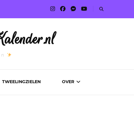
alender.nl
an
TWEELINGZIELEN
OVER
ADVERTEREN
AUTEURS