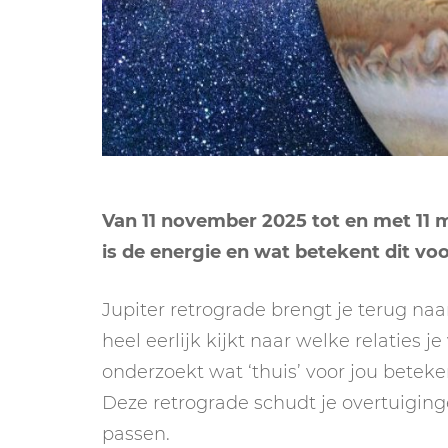
Van 11 november 2025 tot en met 11 m
is de energie en wat betekent dit voor 
Jupiter retrograde brengt je terug na
heel eerlijk kijkt naar welke relaties 
onderzoekt wat ‘thuis’ voor jou beteken
Deze retrograde schudt je overtuiging
passen.