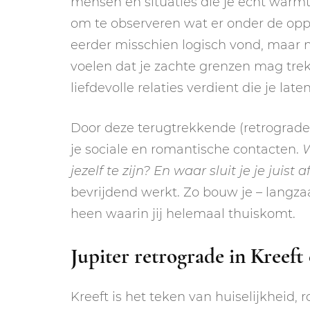
mensen en situaties die je écht warmt
om te observeren wat er onder de oppe
eerder misschien logisch vond, maar n
voelen dat je zachte grenzen mag tre
liefdevolle relaties verdient die je late
Door deze terugtrekkende (retrograde)
je sociale en romantische contacten.
W
jezelf te zijn? En waar sluit je je juist a
bevrijdend werkt. Zo bouw je – langz
heen waarin jij helemaal thuiskomt.
Jupiter retrograde in Kreeft 
Kreeft is het teken van huiselijkheid,