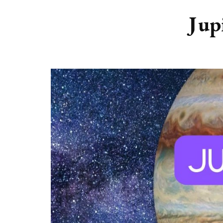
DIERENRIEM
VOLLE 
Jup
PLANETEN &
NIEUWE
HEMELLICHAMEN
MAANF
ASTROLOGIE KALENDER
MAANT