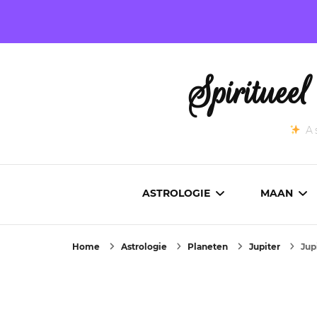
Spirituee
As
ASTROLOGIE
MAAN
Home
Astrologie
Planeten
Jupiter
Jup
ASTROCARTOGRAFIE
ACTUEL
GEBOORTEHOROSCOOP
MAANST