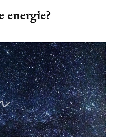
GASTBLOGGERS
e energie?
GEZOCHT!
REVIEWS
INTERVIEWS
NIEUWS
(BULLET) JOURNALLING
SAMENWERKEN
DUURZAAMHEID
CONTACT
WILDPLUKKEN