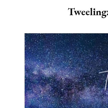
DIERENRIEM
VOLLE 
Tweelingz
PLANETEN &
NIEUWE
HEMELLICHAMEN
MAANF
ASTROLOGIE KALENDER
MAANT