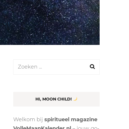
LEN
N
Zoeken
naar:
EEL
HI, MOON CHILD!
Welkom bij
spiritueel magazine
VolleMaanKalender.nl
– jouw go-