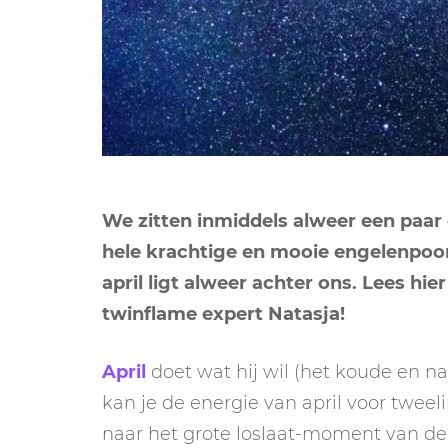
We zitten inmiddels alweer een paar
hele krachtige en mooie engelenpoo
april ligt alweer achter ons. Lees hie
twinflame expert Natasja!
April
doet wat hij wil (het koude en n
kan je de energie van april voor twee
naar het grote loslaat-moment van de