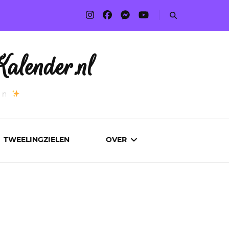
alender.nl
an
TWEELINGZIELEN
OVER
ADVERTEREN
AUTEURS