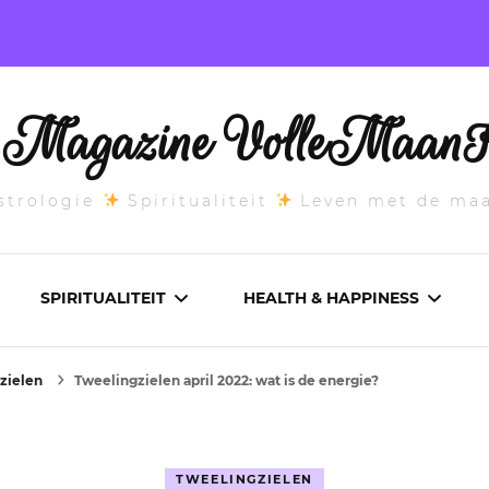
l Magazine VolleMaanK
trologie
Spiritualiteit
Leven met de ma
SPIRITUALITEIT
HEALTH & HAPPINESS
zielen
Tweelingzielen april 2022: wat is de energie?
E MAANSTAND
CHAKRA’S
ADEMWERK
ANDEN 2026
DROMEN
AROMATHERAPIE
TWEELINGZIELEN
ASCENDANT