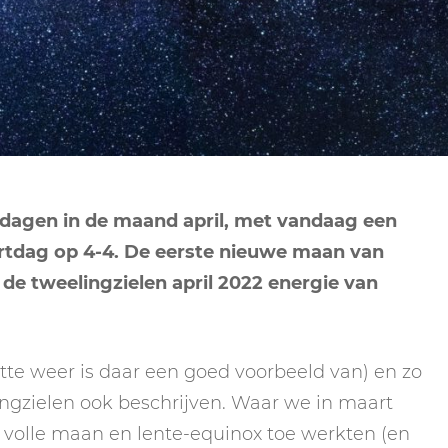
NEPTUNUS
ORAKEL
NEGENDE HUIS
PLUTO
RITUELEN
TIENDE HUIS
NIEUWE MAAN
CHIRON
SPIRIT ANIMALS
RITUELEN
ELFDE HUIS
MAAN
TAROT
VOLLE MAAN RITUE
TWAALFDE HUIS
TAROT TECHNIEKE
 dagen in de maand april, met vandaag een
MERCURIUS
rtdag op 4-4. De eerste nieuwe maan van
RETROGRADE RITU
r de tweelingzielen april 2022 energie van
atte weer is daar een goed voorbeeld van) en zo
lingzielen ook beschrijven. Waar we in maart
 volle maan en lente-equinox toe werkten (en