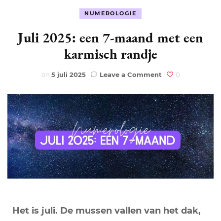
NUMEROLOGIE
Juli 2025: een 7-maand met een
karmisch randje
on
on
5 juli 2025
Leave a Comment
0
Juli
2025:
een
7-
maand
met
een
karmisch
randje
Het is juli. De mussen vallen van het dak,