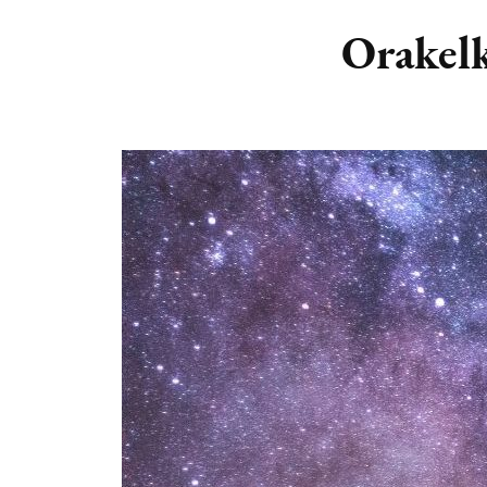
DIERENRIEM
VOLLE 
Orakelk
PLANETEN &
NIEUWE
HEMELLICHAMEN
MAANF
ASTROLOGIE KALENDER
MAANT