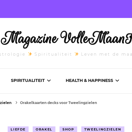
l Magazine VolleMaanK
trologie
Spiritualiteit
Leven met de ma
SPIRITUALITEIT
HEALTH & HAPPINESS
zielen
Orakelkaarten decks voor Tweelingzielen
E MAANSTAND
CHAKRA’S
ADEMWERK
ANDEN 2026
DROMEN
AROMATHERAPIE
LIEFDE
ORAKEL
SHOP
TWEELINGZIELEN
ASCENDANT