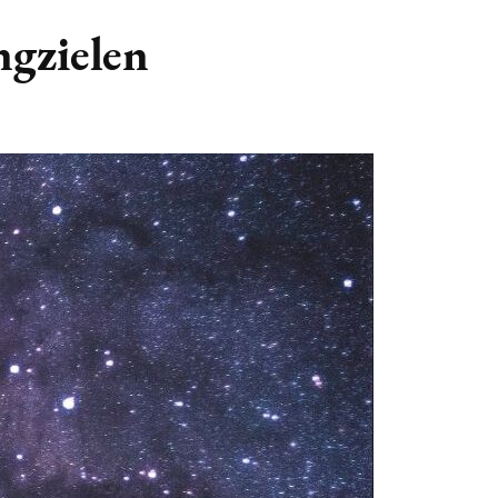
GASTBLOGGERS
ngzielen
GEZOCHT!
REVIEWS
INTERVIEWS
NIEUWS
(BULLET) JOURNALLING
SAMENWERKEN
DUURZAAMHEID
CONTACT
WILDPLUKKEN