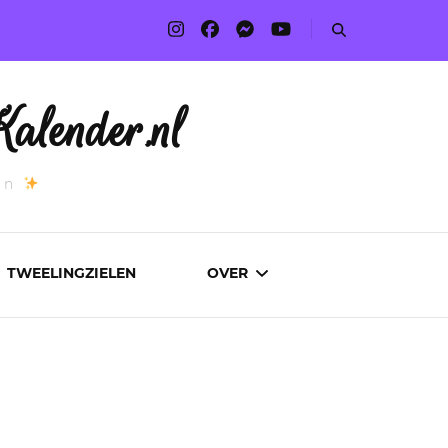
alender.nl
an
TWEELINGZIELEN
OVER
ADVERTEREN
AUTEURS