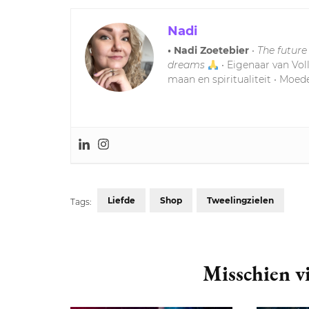
Nadi
• Nadi Zoetebier
•
The future
dreams
• Eigenaar van Vol
maan en spiritualiteit • Moede
Liefde
Shop
Tweelingzielen
Tags:
Post
Navigation
Misschien vi