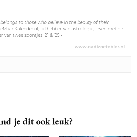
 belongs to those who believe in the beauty of their
leMaanKalender.nl, liefhebber van astrologie, leven met de
r van twee zoontjes ’21 & ’25 •
www.nadizoetebier.nl
nd je dit ook leuk?