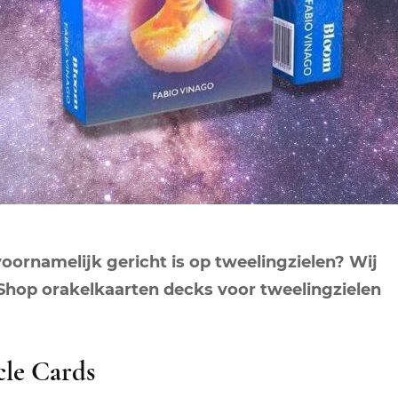
NEPTUNUS
ORAKEL
NEGENDE HUIS
PLUTO
RITUELEN
TIENDE HUIS
NIEUWE MAAN
CHIRON
SPIRIT ANIMALS
RITUELEN
ELFDE HUIS
MAAN
TAROT
VOLLE MAAN RITUE
TWAALFDE HUIS
TAROT TECHNIEKE
MERCURIUS
RETROGRADE RITU
voornamelijk gericht is op tweelingzielen? Wij
 Shop orakelkaarten decks voor tweelingzielen
cle Cards