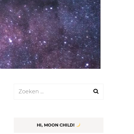
LEN
N
EEL
Zoeken
naar:
HI, MOON CHILD!