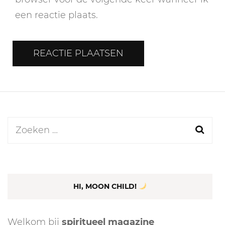
een reactie plaats.
Zoeken
naar:
HI, MOON CHILD!
Welkom bij
spiritueel magazine