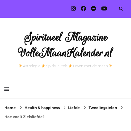
Spiritueel Magazine
VolleMaanKalender.nl
Astrologie
Spiritualiteit
Leven met de maan
Home
Health & happiness
Liefde
Tweelingzielen
Hoe voelt Zielsliefde?