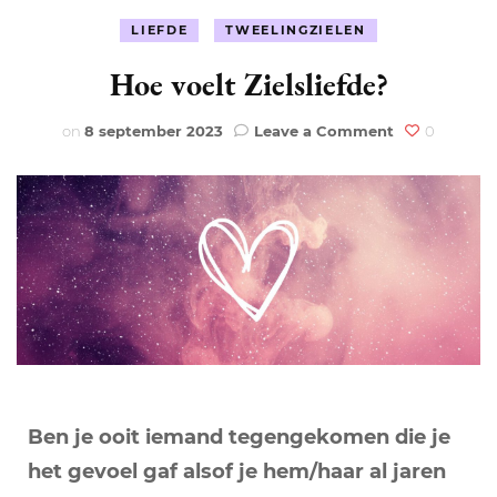
LIEFDE
TWEELINGZIELEN
Hoe voelt Zielsliefde?
on
on
8 september 2023
Leave a Comment
0
Hoe
voelt
Zielsliefde?
Ben je ooit iemand tegengekomen die je
het gevoel gaf alsof je hem/haar al jaren