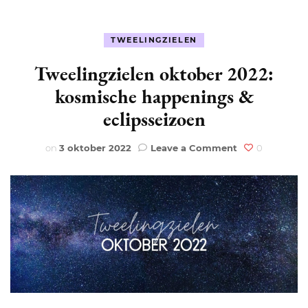
TWEELINGZIELEN
Tweelingzielen oktober 2022:
kosmische happenings &
eclipsseizoen
on
on
3 oktober 2022
Leave a Comment
0
Tweelingzielen
oktober
2022:
kosmische
happenings
&
eclipsseizoen