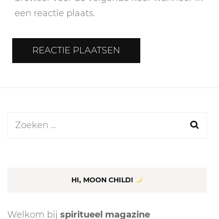
een reactie plaats.
Zoeken
naar:
HI, MOON CHILD!
Welkom bij
spiritueel magazine