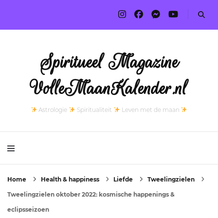
Spiritueel Magazine
VolleMaanKalender.nl
Astrologie
Spiritualiteit
Leven met de maan
Home
Health & happiness
Liefde
Tweelingzielen
Tweelingzielen oktober 2022: kosmische happenings &
eclipsseizoen